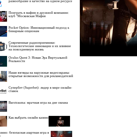
разнообразие и качество на одном ресурсе
Поиграть в мафию в дружной компании:
клуб "Московская Мафия
Pocket Option: Инновационный подход к
бинарным опционам
Современные радиоприемники:
Технологические инновации и их влияние
на повседневную жизнь
Oculus Quest 3: Новая Эра Виртуальной
Реальности
Наши взгляды на наружные видеоэкраны:
открытые возможности для рекламодателей
Супербет (Superbet): лидер в мире онлайн-
ставок
Barotrauma: мрачная игра на дне океана
Как выбрать онлайн казино
зино: безопасная азартная игра в
е