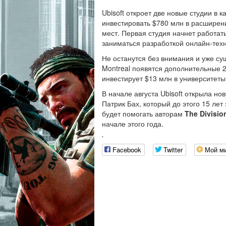
Ubisoft откроет две новые студии в
инвестировать $780 млн в расширени
мест. Первая студия начнет работать
заниматься разработкой онлайн-тех
Не останутся без внимания и уже су
Montreal появятся дополнительные 2
инвестирует $13 млн в университеты
В начале августа Ubisoft открыла но
Патрик Бах, который до этого 15 ле
будет помогать авторам
The Divisio
начале этого года.
`
Facebook
Twitter
Мой м