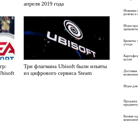
апреля 2019 года
Новинки 
релизы и
Игры про
приключе
Брекеты: 
ухода
Картофел
кухне
гр:
Три флагмана Ubisoft были изъяты
Доставка 
bisoft
из цифрового сервиса Steam
возможно
Игры для 
Продажа 
предмето
Боевая о
компонен