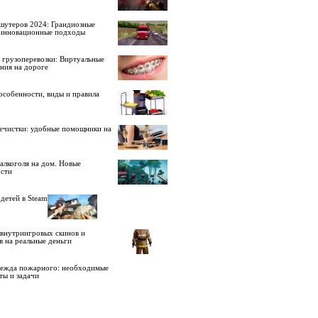
шутеров 2024: Грандиозные
 инновационные подходы
 грузоперевозки: Виртуальные
ния на дороге
особенности, виды и правила
ечистки: удобные помощники на
алкоголя на дом. Новые
сти
детей в Steam
внутриигровых скинов и
в на реальные деньги
дежда пожарного: необходимые
ты и задачи