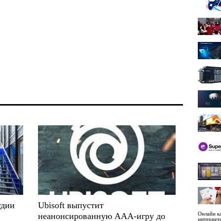
удии
Ubisoft выпустит
Онлайн ка
неанонсированную ААА-игру до
интернет