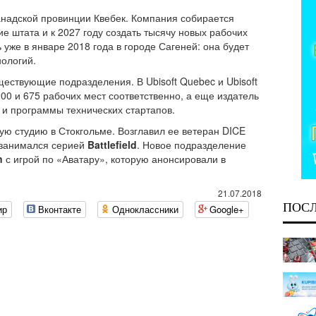
 канадской провинции Квебек. Компания собирается
е штата и к 2027 году создать тысячу новых рабочих
 уже в январе 2018 года в городе Сагеней: она будет
нологий.
ществующие подразделения. В Ubisoft Quebec и Ubisoft
00 и 675 рабочих мест соответственно, а еще издатель
 и программы технических стартапов.
вую студию в Стокгольме. Возглавил ее ветеран DICE
т занимался серией
Battlefield
. Новое подразделение
n
с игрой по «Аватару», которую анонсировали в
21.07.2018
ПОС
ир
Вконтакте
Одноклассники
Google+