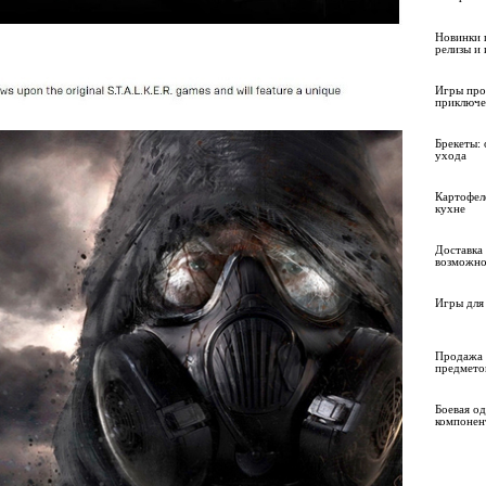
Новинки 
релизы и
Игры про
приключе
Брекеты: 
ухода
Картофел
кухне
Доставка 
возможно
Игры для 
Продажа 
предмето
Боевая о
компонен