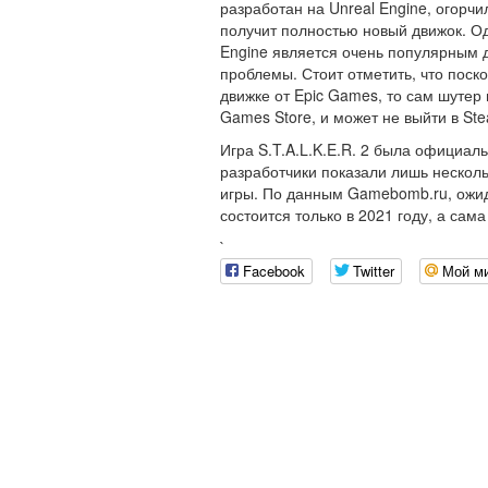
разработан на Unreal Engine, огорчи
получит полностью новый движок. Од
Engine является очень популярным д
проблемы. Стоит отметить, что поско
движке от Epic Games, то сам шутер 
Games Store, и может не выйти в St
Игра S.T.A.L.K.E.R. 2 была официаль
разработчики показали лишь несколь
игры. По данным Gamebomb.ru, ожид
состоится только в 2021 году, а сам
`
Facebook
Twitter
Мой м