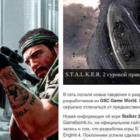
S.T.A.L.K.E.R. 2 суровой пра
В сеть попали новые сведения о раз
разработчиков из
GSC Game World
.
серьезно отличаться от предшестве
Новая информация об игре
Stalker 
Gamebomb.ru, на официальном сайт
запись о том, что разработка игры S
Engine 4. Поклонники успели сдела