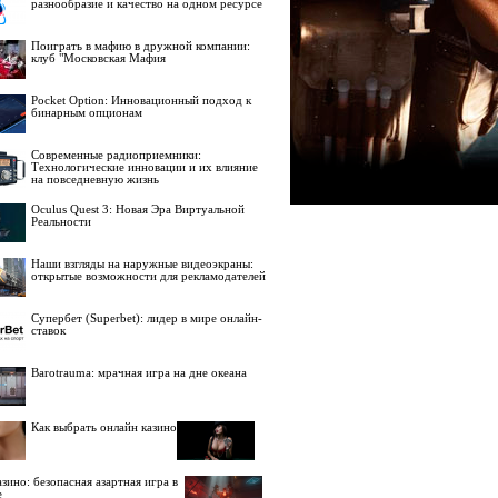
разнообразие и качество на одном ресурсе
Поиграть в мафию в дружной компании:
клуб "Московская Мафия
Pocket Option: Инновационный подход к
бинарным опционам
Современные радиоприемники:
Технологические инновации и их влияние
на повседневную жизнь
Oculus Quest 3: Новая Эра Виртуальной
Реальности
Наши взгляды на наружные видеоэкраны:
открытые возможности для рекламодателей
Супербет (Superbet): лидер в мире онлайн-
ставок
Barotrauma: мрачная игра на дне океана
Как выбрать онлайн казино
зино: безопасная азартная игра в
е