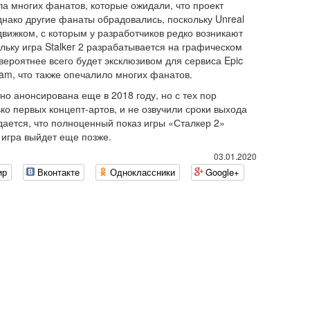
ла многих фанатов, которые ожидали, что проект
нако другие фанаты обрадовались, поскольку Unreal
вижком, с которым у разработчиков редко возникают
льку игра Stalker 2 разрабатывается на графическом
вероятнее всего будет эксклюзивом для сервиса Epic
eam, что также опечалило многих фанатов.
но анонсирована еще в 2018 году, но с тех пор
ко первых концепт-артов, и не озвучили сроки выхода
ается, что полноценный показ игры «Сталкер 2»
а игра выйдет еще позже.
03.01.2020
ир
Вконтакте
Одноклассники
Google+