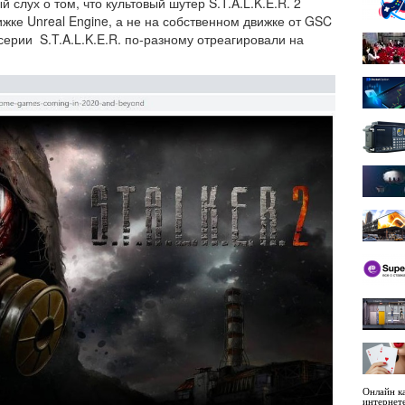
 слух о том, что культовый шутер S.T.A.L.K.E.R. 2
жке Unreal Engine, а не на собственном движке от GSC
ерии S.T.A.L.K.E.R. по-разному отреагировали на
Онлайн ка
интернет