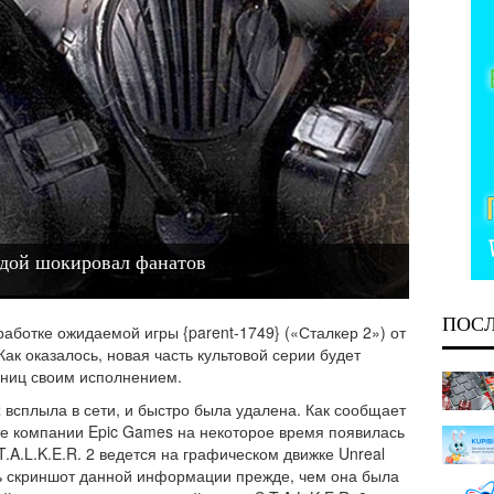
вдой шокировал фанатов
ПОС
работке ожидаемой игры {parent-1749} («Сталкер 2») от
 Как оказалось, новая часть культовой серии будет
нниц своим исполнением.
2
всплыла в сети, и быстро была удалена. Как сообщает
е компании Epic Games на некоторое время появилась
.T.A.L.K.E.R. 2 ведется на графическом движке Unreal
ть скриншот данной информации прежде, чем она была