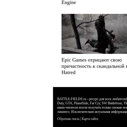
Engine
Epic Games отрицают свою
причастность к скандальной 
Hatred
BATTLE-FIELDS.ru - ресурс для всех любителей л
Duty, GTA, PlanetSide, Far Cry, SW Battlefront
наши читатели могли получать только свежие но
лишнего. Исключительно актуальная информаци
Обратная связь
|
Карта сайта