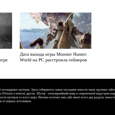
Дата выхода игры Monster Hunter:
игре
World на PC расстроила геймеров
егендарных шутеров. Здесь собираются самые последние новости таких крупных тайтлов к
, The Division и многих других. Шутер - популярнейший жанр в современной индустрии ви
вости шутеров со всего мира. Именно поэтому наш сайт имеет всего два раздела: новос
я из первых источников.