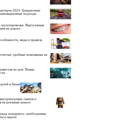
шутеров 2024: Грандиозные
 инновационные подходы
 грузоперевозки: Виртуальные
ния на дороге
особенности, виды и правила
ечистки: удобные помощники на
алкоголя на дом. Новые
сти
детей в Steam
внутриигровых скинов и
в на реальные деньги
дежда пожарного: необходимые
ты и задачи