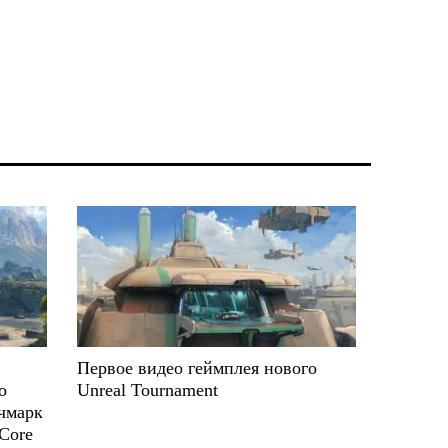
Первое видео геймплея нового
о
Unreal Tournament
чмарк
Core