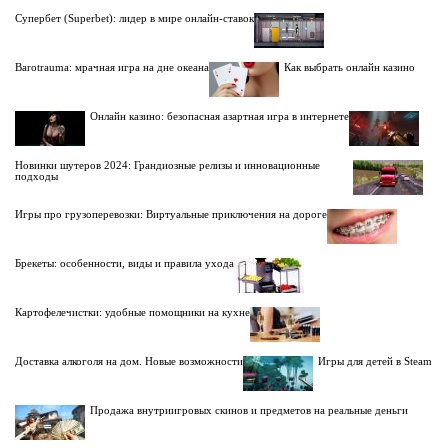
Супербет (Superbet): лидер в мире онлайн-ставок
Barotrauma: мрачная игра на дне океана
Как выбрать онлайн казино
Онлайн казино: безопасная азартная игра в интернете
Новинки шутеров 2024: Грандиозные релизы и инновационные
подходы
Игры про грузоперевозки: Виртуальные приключения на дороге
Брекеты: особенности, виды и правила ухода
Картофелечистки: удобные помощники на кухне
Доставка алкоголя на дом. Новые возможности
Игры для детей в Steam
Продажа внутриигровых скинов и предметов на реальные деньги