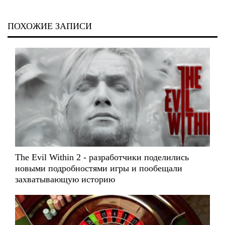
ПОХОЖИЕ ЗАПИСИ
The Evil Within 2 - разработчики поделились
новыми подробностями игры и пообещали
захватывающую историю