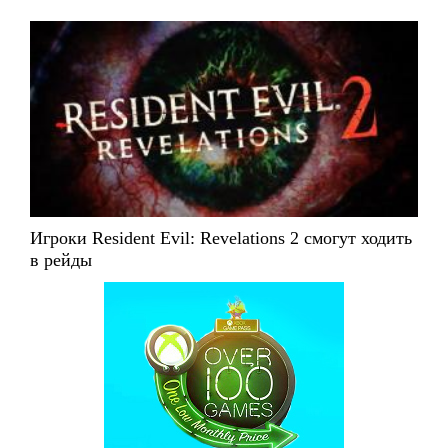
Игроки Resident Evil: Revelations 2 смогут ходить
в рейды