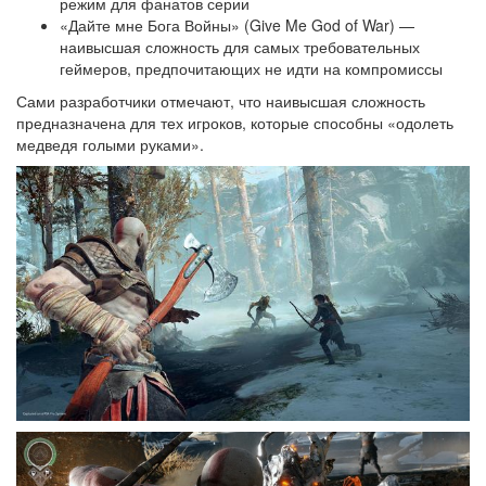
режим для фанатов серии
«Дайте мне Бога Войны» (Give Me God of War) —
наивысшая сложность для самых требовательных
геймеров, предпочитающих не идти на компромиссы
Сами разработчики отмечают, что наивысшая сложность
предназначена для тех игроков, которые способны «одолеть
медведя голыми руками».