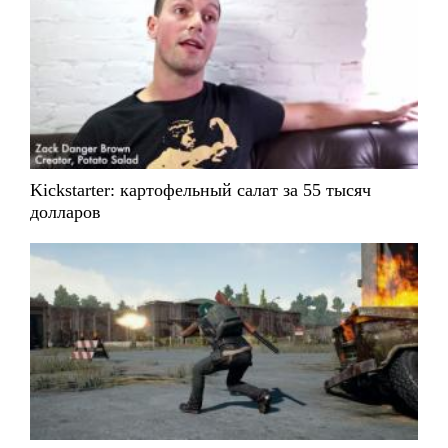
Kickstarter: картофельный салат за 55 тысяч
долларов