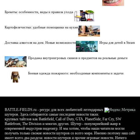
Брекеты: особенности, виды и правила ухода
Картофелечистки: удобные помощники на кухне
Доставка алкоголя на дом. Новые возможности
Игры для детей в Steam
Продажа внутриигровых скинов и предметов на реальные деньги
Боевая одежда пожарного: необходимые компоненты и задачи
BATTLE-FIELDS.ru - ресурс для всех любителей легендарных
шутеров. Здесь собираются самые последние новости таких
крупных тайтлов как Battlefield, Call of Duty, GTA, PlanetSide, Far Cry, SW
Battlefront, The Division и многих других. Шутер - популярнейший жанр в
современной индустрии видеоигр. И мы хотим, чтобы наши читатели могли
получать только свежие новости шутеров со всего мира. Именно поэтому наш сайт
имеет всего два раздела: новости шутеров и прочие игровые новости. Ничего