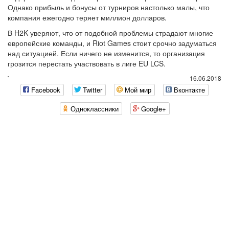
Однако прибыль и бонусы от турниров настолько малы, что
компания ежегодно теряет миллион долларов.
В H2K уверяют, что от подобной проблемы страдают многие
европейские команды, и Riot Games стоит срочно задуматься
над ситуацией. Если ничего не изменится, то организация
грозится перестать участвовать в лиге EU LCS.
`
16.06.2018
Facebook
Twitter
Мой мир
Вконтакте
Одноклассники
Google+