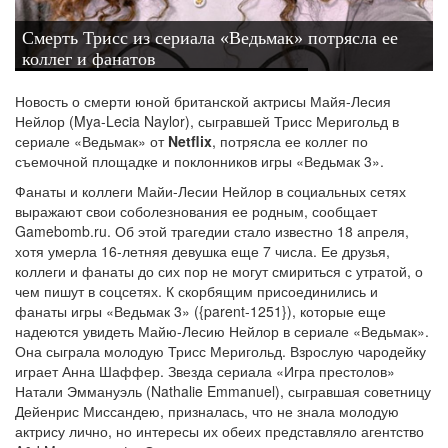
Смерть Трисс из сериала «Ведьмак» потрясла ее
коллег и фанатов
Новость о смерти юной британской актрисы Майя-Лесия
Нейлор (Mya-Lecia Naylor), сыгравшей Трисс Меригольд в
сериале «Ведьмак» от
Netflix
, потрясла ее коллег по
съемочной площадке и поклонников игры «Ведьмак 3».
Фанаты и коллеги Майи-Лесии Нейлор в социальных сетях
выражают свои соболезнования ее родным, сообщает
Gamebomb.ru. Об этой трагедии стало известно 18 апреля,
хотя умерла 16-летняя девушка еще 7 числа. Ее друзья,
коллеги и фанаты до сих пор не могут смириться с утратой, о
чем пишут в соцсетях. К скорбящим присоединились и
фанаты игры «Ведьмак 3» ({parent-1251}), которые еще
надеются увидеть Майю-Лесию Нейлор в сериале «Ведьмак».
Она сыграла молодую Трисс Меригольд. Взрослую чародейку
играет Анна Шаффер. Звезда сериала «Игра престолов»
Натали Эммануэль (Nathalie Emmanuel), сыгравшая советницу
Дейенрис Миссандею, призналась, что не знала молодую
актрису лично, но интересы их обеих представляло агентство