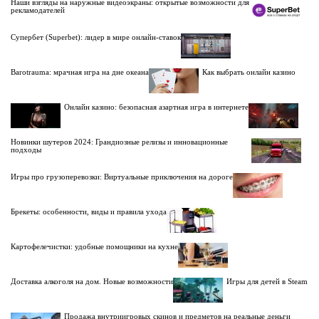
Наши взгляды на наружные видеоэкраны: открытые возможности для
рекламодателей
Супербет (Superbet): лидер в мире онлайн-ставок
Barotrauma: мрачная игра на дне океана
Как выбрать онлайн казино
Онлайн казино: безопасная азартная игра в интернете
Новинки шутеров 2024: Грандиозные релизы и инновационные
подходы
Игры про грузоперевозки: Виртуальные приключения на дороге
Брекеты: особенности, виды и правила ухода
Картофелечистки: удобные помощники на кухне
Доставка алкоголя на дом. Новые возможности
Игры для детей в Steam
Продажа внутриигровых скинов и предметов на реальные деньги