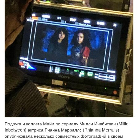
Подруга и коллега Майи по сериалу Милли Инвбитвин (Millie
Inbetween) актриса Рианна Мерраллс (Rhianna Merralls)
опубликовала несколько совместных фотографий в своем