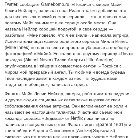
Twitter, сообщает Gamebomb.ru. «Покойся с миром Майи-
Лесии Нейлор», написала она. Рианна также добавила, что
для них весь актерский состав сериала — это вторая семья,
поэтому Майя занимает в ее сердце особо место. Она
назвала Нейлор хорошей подругой, а свое сердце —
разбитым. «Мне повезло, что я ее знала», написала актриса.
Исполнительница главной роли этого сериала Милли Иннес
(Millie Innes) не нашла слов и просто опубликовала подборку
фотографией с Майей. Ее коллега по другому сериалу «Почти
никогда» (Almost Never) Тилли Амарти (Tillie Amartey)
опубликовала в Instagram совместное селфи. «Покойся с
миром мой прекрасный ангел. Ты любима и всегда будешь.
Твое наследие живет в каждом из нас. Ты будешь нами
гордится, я обещаю», написала актриса.
Фанаты Майи-Лесии Нейлор, актеры, работники телевидения
и другие люди в социальных сетях также выражают свои
соболезнования семье актрисы. Они вспоминают ее роли и
называют ее настоящим талантом. Участники съемочной
команды сериала «Ведьмак» от Netflix пока ничего не
написали в социальных сетях. Фанаты игры «{parent-1601}» и
книжной саги Анджея Сапковского (Andrzej Sapkowski)
считают, что им просто нельзя раскрывать участие Нейлор в