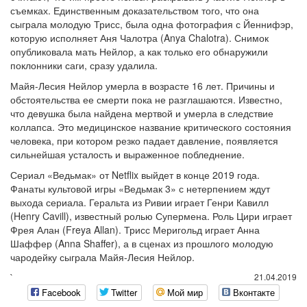
съемках. Единственным доказательством того, что она
сыграла молодую Трисс, была одна фотография с Йеннифэр,
которую исполняет Аня Чалотра (Anya Chalotra). Снимок
опубликовала мать Нейлор, а как только его обнаружили
поклонники саги, сразу удалила.
Майя-Лесия Нейлор умерла в возрасте 16 лет. Причины и
обстоятельства ее смерти пока не разглашаются. Известно,
что девушка была найдена мертвой и умерла в следствие
коллапса. Это медицинское название критического состояния
человека, при котором резко падает давление, появляется
сильнейшая усталость и выраженное побледнение.
Сериал «Ведьмак» от Netflix выйдет в конце 2019 года.
Фанаты культовой игры «Ведьмак 3» с нетерпением ждут
выхода сериала. Геральта из Ривии играет Генри Кавилл
(Henry Cavill), известный ролью Супермена. Роль Цири играет
Фрея Алан (Freya Allan). Трисс Меригольд играет Анна
Шаффер (Anna Shaffer), а в сценах из прошлого молодую
чародейку сыграла Майя-Лесия Нейлор.
`
21.04.2019
Facebook
Twitter
Мой мир
Вконтакте