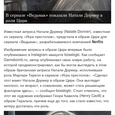
В сериале «Ведьмак» показали Натали Дормер в
роли Цири
Известная актриса Натали Дормер (Natalie Dormer), известная
по сериалу «Игра престолов», предстала в образе Цири для
сериала «Ведьмак», разрабатываемого компанией
Netflix
.
Изображение актрисы в образе Цири впервые было
опубликовано в Instagram-аккаунте bosslogic. Как сообщает
Gamebomb.ru, автор опубликовал свою новую работу, на
которой продемонстрировал, как бы могла выглядеть в этом
образе британская актриса Натали Дормер, исполнившая
роль Маргери Тирелл в сериале «Игра престолов». «Сделал
этот макет Натали Дормер в образе Цири. Она выглядит
неплохо, но возраст, к сожалению, может стать решающим
фактором здесь», — сообщил bosslogic. Стоит отметить, что
этот же художник изображал Генри Кавилла (Henry Cavill) в
образе Геральта, причем еще до того, как стало известно, что
актеру досталась эта роль.