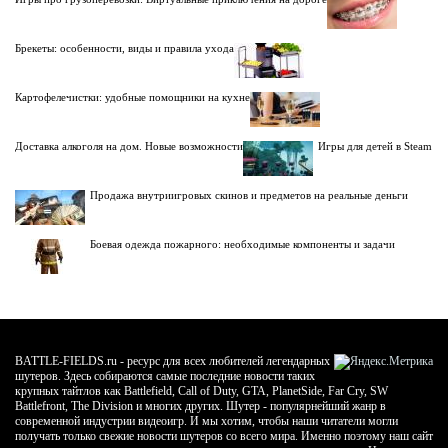
Брекеты: особенности, виды и правила ухода
Картофелечистки: удобные помощники на кухне
Доставка алкоголя на дом. Новые возможности
Игры для детей в Steam
Продажа внутриигровых скинов и предметов на реальные деньги
Боевая одежда пожарного: необходимые компоненты и задачи
BATTLE-FIELDS.ru - ресурс для всех любителей легендарных
шутеров. Здесь собираются самые последние новости таких
крупных тайтлов как Battlefield, Call of Duty, GTA, PlanetSide, Far Cry, SW
Battlefront, The Division и многих других. Шутер - популярнейший жанр в
современной индустрии видеоигр. И мы хотим, чтобы наши читатели могли
получать только свежие новости шутеров со всего мира. Именно поэтому наш сайт