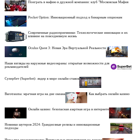
Поиграть в мафию в дружной компании: клуб "Московская Мафия
Pocket Option: Инновационный подход к бинарным опционам
Современные радиоприемники: Технологические инновации и их
влияние на повседневную жизнь
Oculus Quest 3: Новая Эра Виртуальной Реальности
Наши взгляды на наружные видеоэкраны: открытые возможности для
рекламодателей
Супербет (Superbet): лидер в мире онлайн-ставок
Barotrauma: мрачная игра на дне океана
Как выбрать онлайн казино
Онлайн казино: безопасная азартная игра в интернете
Новинки шутеров 2024: Грандиозные релизы и инновационные
подходы
Игры про грузоперевозки: Виртуальные приключения на дороге