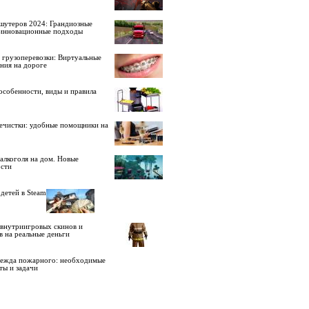
шутеров 2024: Грандиозные
 инновационные подходы
 грузоперевозки: Виртуальные
ния на дороге
особенности, виды и правила
ечистки: удобные помощники на
алкоголя на дом. Новые
сти
детей в Steam
внутриигровых скинов и
в на реальные деньги
дежда пожарного: необходимые
ты и задачи