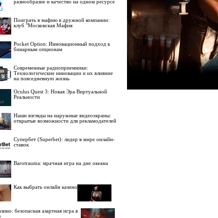
разнообразие и качество на одном ресурсе
Поиграть в мафию в дружной компании:
клуб "Московская Мафия
Pocket Option: Инновационный подход к
бинарным опционам
Современные радиоприемники:
Технологические инновации и их влияние
на повседневную жизнь
Oculus Quest 3: Новая Эра Виртуальной
Реальности
Наши взгляды на наружные видеоэкраны:
открытые возможности для рекламодателей
Супербет (Superbet): лидер в мире онлайн-
ставок
Barotrauma: мрачная игра на дне океана
Как выбрать онлайн казино
зино: безопасная азартная игра в
е