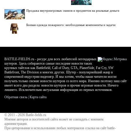
Продажа внутриигровых скинов и предметов на реальные деньги
Боевая одежда пожарного: необходимые компоненты и задачи
BATTLE-FIELDS.ru - ресурс для всех любителей легендарных
шутеров. Здесь собираются самые последние новости таких
крупных тайтлов как Battlefield, Call of Duty, GTA, PlanetSide, Far Cry, SW
Battlefront, The Division и многих других. Шутер - популярнейший жанр в
современной индустрии видеоигр. И мы хотим, чтобы наши читатели могли
получать только свежие новости шутеров со всего мира. Именно поэтому наш сайт
имеет всего два раздела: новости шутеров и прочие игровые новости. Ничего
лишнего. Исключительно актуальная информация из первых источников.
Обратная связь
|
Карта сайта
© 2011 - 2026
Battle-fields.ru
Мнение авторов и посетителей сайта может не совпадать с мнением
администрации.
При цитировании и использовании любых материалов ссылка на сайт battle-