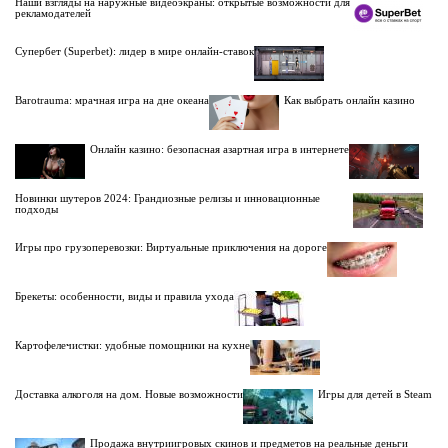
Наши взгляды на наружные видеоэкраны: открытые возможности для
рекламодателей
Супербет (Superbet): лидер в мире онлайн-ставок
Barotrauma: мрачная игра на дне океана
Как выбрать онлайн казино
Онлайн казино: безопасная азартная игра в интернете
Новинки шутеров 2024: Грандиозные релизы и инновационные
подходы
Игры про грузоперевозки: Виртуальные приключения на дороге
Брекеты: особенности, виды и правила ухода
Картофелечистки: удобные помощники на кухне
Доставка алкоголя на дом. Новые возможности
Игры для детей в Steam
Продажа внутриигровых скинов и предметов на реальные деньги