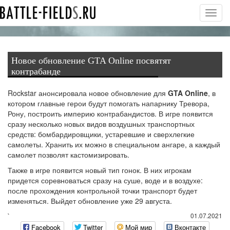
Toggl
navig
Новое обновление GTA Online посвятят
контрабанде
Rockstar анонсировала новое обновление для
GTA Online
, в
котором главные герои будут помогать напарнику Тревора,
Рону, построить империю контрабандистов. В игре появится
сразу несколько новых видов воздушных транспортных
средств: бомбардировщики, устаревшие и сверхлегкие
самолеты. Хранить их можно в специальном ангаре, а каждый
самолет позволят кастомизировать.
Также в игре появится новый тип гонок. В них игрокам
придется соревноваться сразу на суше, воде и в воздухе:
после прохождения контрольной точки транспорт будет
изменяться. Выйдет обновление уже 29 августа.
`
01.07.2021
Facebook
Twitter
Мой мир
Вконтакте