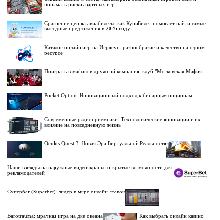
понимать риски азартных игр
Сравнение цен на авиабилеты: как КупиБилет помогает найти самые
выгодные предложения в 2026 году
Каталог онлайн игр на Игросуп: разнообразие и качество на одном
ресурсе
Поиграть в мафию в дружной компании: клуб "Московская Мафия
Pocket Option: Инновационный подход к бинарным опционам
Современные радиоприемники: Технологические инновации и их
влияние на повседневную жизнь
Oculus Quest 3: Новая Эра Виртуальной Реальности
Наши взгляды на наружные видеоэкраны: открытые возможности для
рекламодателей
Супербет (Superbet): лидер в мире онлайн-ставок
Barotrauma: мрачная игра на дне океана
Как выбрать онлайн казино