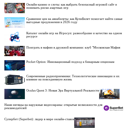
Онлайн-казино и слоты: как выбрать безопасный игровой сайт и
понимать риски азартных игр
Сравнение цен на авиабилеты: как КупиБилет помогает найти самые
выгодные предложения в 2026 году
Каталог онлайн игр на Игросуп: разнообразие и качество на одном
ресурсе
Поиграть в мафию в дружной компании: клуб "Московская Мафия
Pocket Option: Инновационный подход к бинарным опционам
Современные радиоприемники: Технологические инновации и их
влияние на повседневную жизнь
Oculus Quest 3: Новая Эра Виртуальной Реальности
Наши взгляды на наружные видеоэкраны: открытые возможности для
рекламодателей
Супербет (Superbet): лидер в мире онлайн-ставок