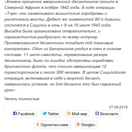
«
Боевое крещение американских десантников прошло в
Северной Африке в ноябре 1942 года. В ходе операции
«Торч» они захватывали вишистские аэродромы и
уничтожали мосты. Дебют же знаменитой 82-й дивизии
состоялся в Сицилии в ночь с 9 на 10 июля 1943 года.
Высадка была организована отвратительно, и
парашютистов разбросало по всему острову.
Приземлившиеся десантники попадали под танковые
контратаки. Один из батальонов угодил в плен в полном
составе. 11 июля самолеты, перевозившие резерв
десантников, были по ошибке обстреляны кораблями
британского флота, что стоило американцам 12
транспортников и около 300 человек. В целом Сицилийская
операция, включавшая в себя и морской десант,
завершилась успехом, но для десанта это был серьезный
урок
».
Читать полностью
`
07.09.2018
Facebook
Twitter
Мой мир
Вконтакте
Одноклассники
Google+