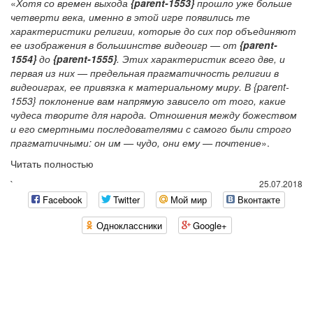
«
Хотя со времен выхода
{parent-1553}
прошло уже больше
четверти века, именно в этой игре появились те
характеристики религии, которые до сих пор объединяют
ее изображения в большинстве видеоигр — от
{parent-
1554}
до
{parent-1555}
. Этих характеристик всего две, и
первая из них — предельная прагматичность религии в
видеоиграх, ее привязка к материальному миру. В {parent-
1553} поклонение вам напрямую зависело от того, какие
чудеса творите для народа. Отношения между божеством
и его смертными последователями с самого были строго
прагматичными: он им — чудо, они ему — почтение
».
Читать полностью
`
25.07.2018
Facebook
Twitter
Мой мир
Вконтакте
Одноклассники
Google+