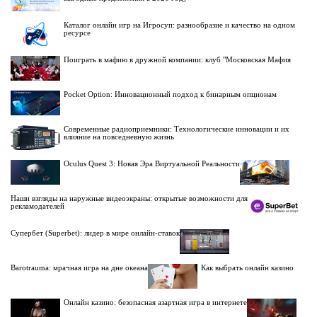
Каталог онлайн игр на Игросуп: разнообразие и качество на одном
ресурсе
Поиграть в мафию в дружной компании: клуб "Московская Мафия
Pocket Option: Инновационный подход к бинарным опционам
Современные радиоприемники: Технологические инновации и их
влияние на повседневную жизнь
Oculus Quest 3: Новая Эра Виртуальной Реальности
Наши взгляды на наружные видеоэкраны: открытые возможности для
рекламодателей
Супербет (Superbet): лидер в мире онлайн-ставок
Barotrauma: мрачная игра на дне океана
Как выбрать онлайн казино
Онлайн казино: безопасная азартная игра в интернете