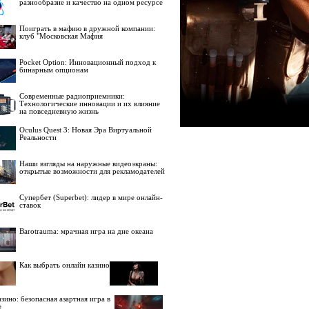
разнообразие и качество на одном ресурсе
Поиграть в мафию в дружной компании:
клуб "Московская Мафия
Pocket Option: Инновационный подход к
бинарным опционам
Современные радиоприемники:
Технологические инновации и их влияние
на повседневную жизнь
Oculus Quest 3: Новая Эра Виртуальной
Реальности
Наши взгляды на наружные видеоэкраны:
открытые возможности для рекламодателей
Супербет (Superbet): лидер в мире онлайн-
ставок
Barotrauma: мрачная игра на дне океана
Как выбрать онлайн казино
зино: безопасная азартная игра в
е