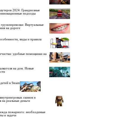
шутеров 2024: Грандиозные
 инновационные подходы
 грузоперевозки: Виртуальные
ния на дороге
особенности, виды и правила
ечистки: удобные помощники на
алкоголя на дом. Новые
сти
детей в Steam
внутриигровых скинов и
в на реальные деньги
дежда пожарного: необходимые
ты и задачи