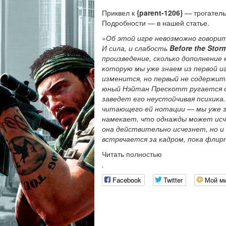
Приквел к
{parent-1206}
— трогатель
Подробности — в нашей статье.
«
Об этой игре невозможно говорит
И сила, и слабость
Before the Stor
произведение, сколько дополнение к
которую мы уже знаем из первой и
изменится, но первый не содержит
юный Нэйтан Прескотт ругается с
заведет его неустойчивая психика
читающего ей нотации — мы уже зн
намекает, что однажды может исче
она действительно исчезнет, но и 
встречается за кадром, пока флир
Читать полностью
`
Facebook
Twitter
Мой м