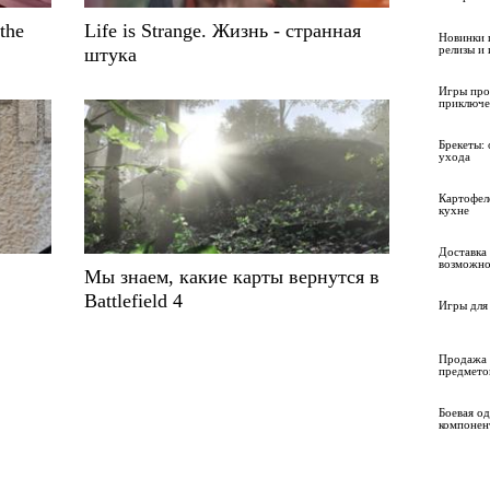
the
Life is Strange. Жизнь - странная
Новинки 
релизы и
штука
Игры про
приключе
Брекеты: 
ухода
Картофел
кухне
Доставка 
возможно
Мы знаем, какие карты вернутся в
Battlefield 4
Игры для 
Продажа 
предмето
Боевая о
компонен