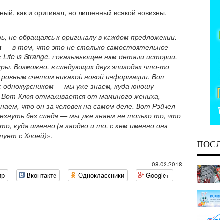
ный, как и оригинал, но лишенный всякой новизны.
ь, не обращаясь к оригиналу в каждом предложении.
m
— в том, что это не столько самостоятельное
 Life is Strange, показывающее нам детали истории,
гры. Возможно, в следующих двух эпизодах что-то
 ровным счетом никакой новой информации. Вот
 однокурсником — мы уже знаем, куда юношу
. Вот Хлоя отмахивается от маминого жениха,
аем, что он за человек на самом деле. Вот Рэйчел
знуть без следа — мы уже знаем не только то, что
то, куда именно (а заодно и то, с кем именно она
тует с Хлоей)
».
ПОС
08.02.2018
ир
Вконтакте
Одноклассники
Google+