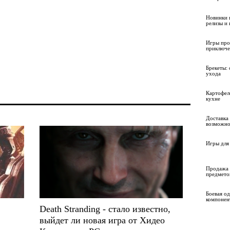
Новинки 
релизы и
Игры про
приключе
Брекеты: 
ухода
Картофел
кухне
Доставка 
возможно
Игры для 
Продажа 
предмето
Боевая о
компонен
Death Stranding - стало известно,
выйдет ли новая игра от Хидео