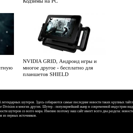
Кодзимы на PC
NVIDIA GRID, Андроид игры и
латную
многое другое - бесплатно для
планшетов SHIELD
егендарных шутеров. Здесь собираются самые последние новости таких крупных тайтлов к
, The Division и многих других. Шутер - популярнейший жанр в современной индустрии ви
вости шутеров со всего мира. Именно поэтому наш сайт имеет всего два раздела: новос
я из первых источников.