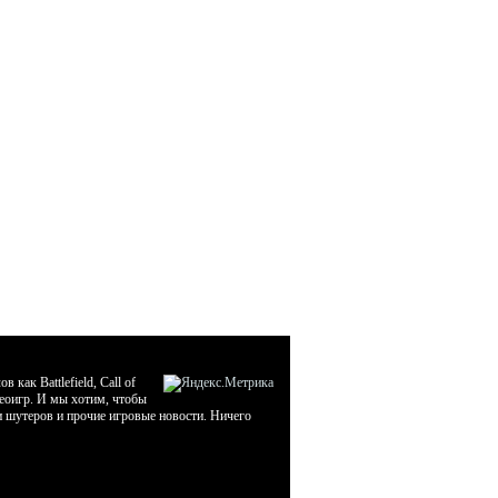
ак Battlefield, Call of
деоигр. И мы хотим, чтобы
ти шутеров и прочие игровые новости. Ничего