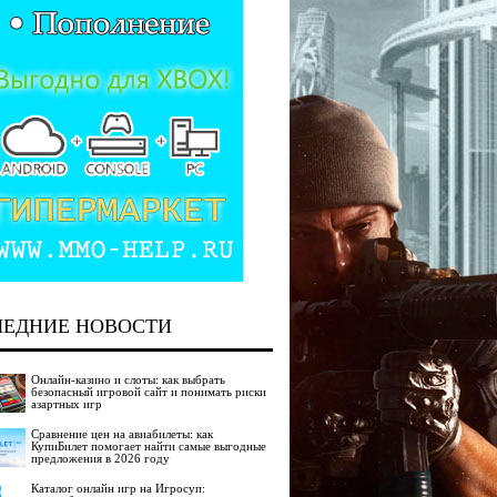
ЛЕДНИЕ НОВОСТИ
Онлайн-казино и слоты: как выбрать
безопасный игровой сайт и понимать риски
азартных игр
Сравнение цен на авиабилеты: как
КупиБилет помогает найти самые выгодные
предложения в 2026 году
Каталог онлайн игр на Игросуп: