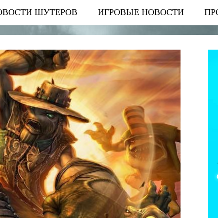
ОВОСТИ ШУТЕРОВ
ИГРОВЫЕ НОВОСТИ
ПР