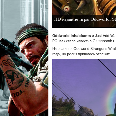
HD издание игры Oddworld: Str
Oddworld Inhabitants
и Just Add Wa
PC. Как стало известно Gamebomb.ru
Изначально Oddworld Stranger’s Wra
года, но релиз пришлось отложить.