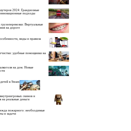
шутеров 2024: Грандиозные
 инновационные подходы
 грузоперевозки: Виртуальные
ния на дороге
особенности, виды и правила
ечистки: удобные помощники на
алкоголя на дом. Новые
сти
детей в Steam
внутриигровых скинов и
в на реальные деньги
дежда пожарного: необходимые
ты и задачи