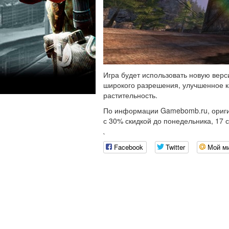
Игра будет использовать новую верс
широкого разрешения, улучшенное к
растительность.
По информации Gamebomb.ru, ориги
с 30% скидкой до понедельника, 17 
`
Facebook
Twitter
Мой м