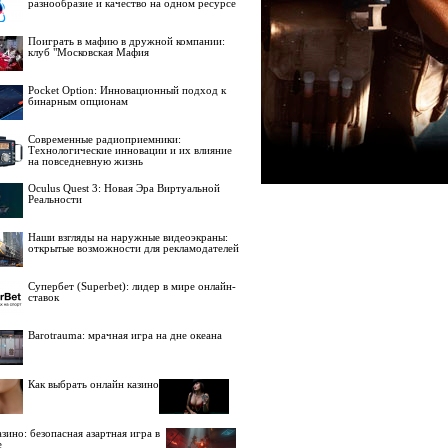
разнообразие и качество на одном ресурсе
Поиграть в мафию в дружной компании:
клуб "Московская Мафия
Pocket Option: Инновационный подход к
бинарным опционам
Современные радиоприемники:
Технологические инновации и их влияние
на повседневную жизнь
Oculus Quest 3: Новая Эра Виртуальной
Реальности
Наши взгляды на наружные видеоэкраны:
открытые возможности для рекламодателей
Супербет (Superbet): лидер в мире онлайн-
ставок
Barotrauma: мрачная игра на дне океана
Как выбрать онлайн казино
зино: безопасная азартная игра в
е