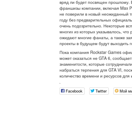
вряд ли будет посвящен прошлому. 
франшизы компании, включая Max Pa
не поверили в новый неожиданный ти
году без предварительных официаль
очень подозрительно. Некоторые всп
многих из которых указывалось, что
ожидают многие фанаты, а также зая
проекты в будущем будут выходить 
Пока компания Rockstar Games офиц
может оказаться не GTA 6, сообщает
знаменитости, которые сотрудничал
набраться терпения для GTA VI, пос
количество времени и ресурсов для 
`
Facebook
Twitter
Мой м