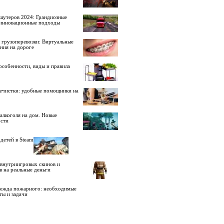
шутеров 2024: Грандиозные
 инновационные подходы
 грузоперевозки: Виртуальные
ния на дороге
особенности, виды и правила
ечистки: удобные помощники на
алкоголя на дом. Новые
сти
детей в Steam
внутриигровых скинов и
в на реальные деньги
дежда пожарного: необходимые
ты и задачи