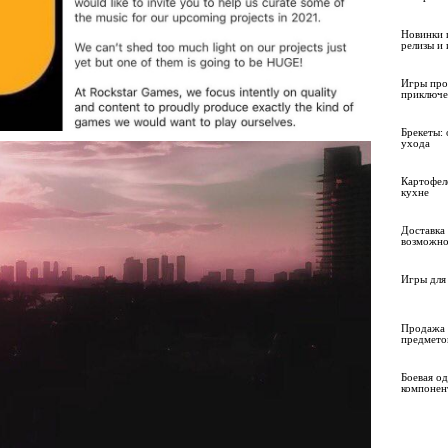
Новинки 
релизы и
Игры про
приключе
Брекеты: 
ухода
Картофел
кухне
Доставка 
возможно
Игры для 
Продажа 
предмето
Боевая о
компонен