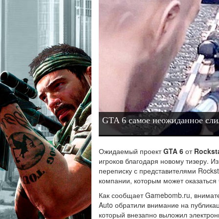
GTA 6 самое неожиданное сли
Ожидаемый проект
GTA 6
от
Rockst
игроков благодаря новому тизеру. 
переписку с представителями Rockst
компании, которым может оказаться G
Как сообщает Gamebomb.ru, внимател
Auto обратили внимание на публикац
который внезапно выложил электрон