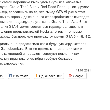
В самой переписке были упомянуты все ключевые
yne, Grand Theft Auto и Red Dead Redemption. Другие
зер, сославшись на то, что выход GTA VI уже в этом
ных тизеров и даже анонса от разработчиков выглядит
омнили предыдущие утечки по Grand Theft Auto 6, во
 релиз GTA 6 может состояться гораздо раньше, чем
вления представителей Rockstar о том, что новые
гораздо быстрее, чем промежуток между
GTA 5
и RDR 2.
иально не представила свою будущую игру, которой
 Gamebomb.ru. В то же время, многие аналитики и
и с компанией в прошлом, советуют поклонникам
кольку игры такого калибра требуют большое
их завершения.
11.01.2021
ир
Вконтакте
Одноклассники
Google+