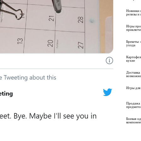
Новинки 
релизы и
Игры про
приключе
Брекеты: 
ухода
Картофел
кухне
Доставка 
возможно
Игры для 
Продажа 
предмето
Боевая о
компонен