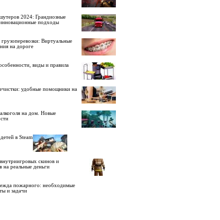
шутеров 2024: Грандиозные
 инновационные подходы
 грузоперевозки: Виртуальные
ния на дороге
особенности, виды и правила
ечистки: удобные помощники на
алкоголя на дом. Новые
сти
детей в Steam
внутриигровых скинов и
в на реальные деньги
дежда пожарного: необходимые
ты и задачи