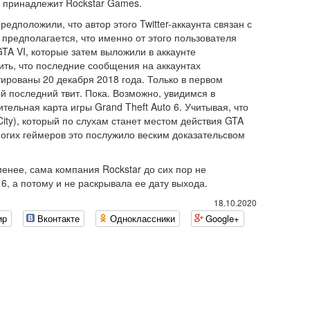
ой принадлежит Rockstar Games.
редположили, что автор этого Twitter-аккаунта связан с
 предполагается, что именно от этого пользователя
TA VI, которые затем выложили в аккаунте
етить, что последние сообщения на аккаунтах
атированы 20 декабря 2018 года. Только в первом
 последний твит. Пока. Возможно, увидимся в
ельная карта игры Grand Theft Auto 6. Учитывая, что
City), который по слухам станет местом действия GTA
огих геймеров это послужило веским доказательсвом
енее, сама компания Rockstar до сих пор не
, а потому и не раскрывала ее дату выхода.
18.10.2020
ир
Вконтакте
Одноклассники
Google+