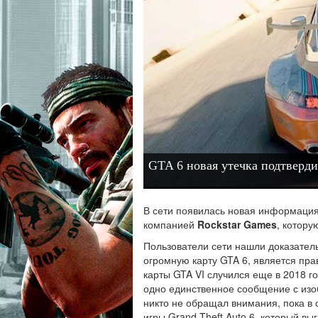
GTA 6 новая утечка подтверди
В сети появилась новая информация
компанией
Rockstar Games
, котору
Пользователи сети нашли доказатель
огромную карту GTA 6, является пр
карты GTA VI случился еще в 2018 год
одно единственное сообщение с изоб
никто не обращал внимания, пока в 
игры Grand Theft Auto 6, который выг