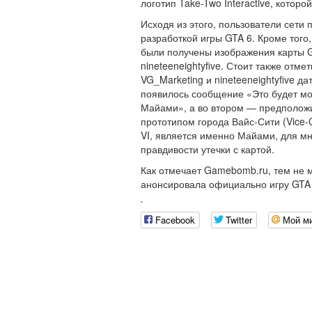
логотип Take-Two Interactive, котор
Исходя из этого, пользователи сети п
разработкой игры GTA 6. Кроме того,
были получены изображения карты G
nineteeneightyfive. Стоит также отм
VG_Marketing и nineteeneightyfive д
появилось сообщение «Это будет мой
Майами», а во втором — предположит
прототипом города Вайс-Сити (Vice-
VI, является именно Майами, для мн
правдивости утечки с картой.
Как отмечает Gamebomb.ru, тем не м
анонсировала официально игру GTA 6
`
Facebook
Twitter
Мой м