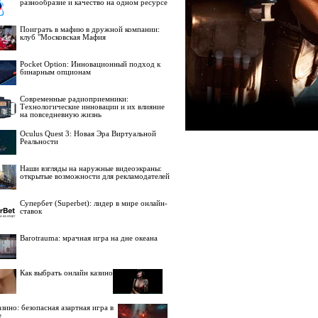
разнообразие и качество на одном ресурсе
Поиграть в мафию в дружной компании:
клуб "Московская Мафия
Pocket Option: Инновационный подход к
бинарным опционам
Современные радиоприемники:
Технологические инновации и их влияние
на повседневную жизнь
Oculus Quest 3: Новая Эра Виртуальной
Реальности
Наши взгляды на наружные видеоэкраны:
открытые возможности для рекламодателей
Супербет (Superbet): лидер в мире онлайн-
ставок
Barotrauma: мрачная игра на дне океана
Как выбрать онлайн казино
зино: безопасная азартная игра в
е