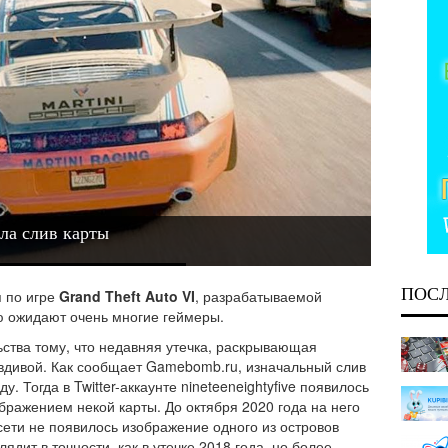
ла слив карты
ПОС
 по игре
Grand Theft Auto VI
, разрабатываемой
ю ожидают очень многие геймеры.
ства тому, что недавняя утечка, раскрывающая
авдивой. Как сообщает Gamebomb.ru, изначальный слив
у. Тогда в Twitter-аккаунте nineteeneightyfive появилось
ражением некой карты. До октября 2020 года на него
сети не появилось изображение одного из островов
лядит в точности, как в утечке 2018 года, но более