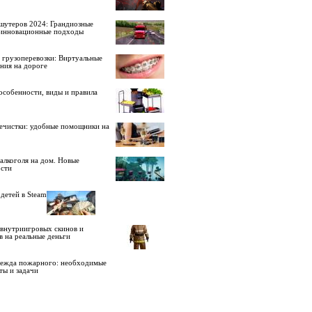
шутеров 2024: Грандиозные
 инновационные подходы
 грузоперевозки: Виртуальные
ния на дороге
особенности, виды и правила
ечистки: удобные помощники на
алкоголя на дом. Новые
сти
детей в Steam
внутриигровых скинов и
в на реальные деньги
дежда пожарного: необходимые
ты и задачи