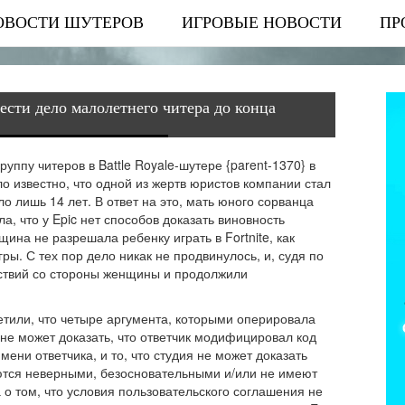
ОВОСТИ ШУТЕРОВ
ИГРОВЫЕ НОВОСТИ
ПР
овести дело малолетнего читера до конца
руппу читеров в Battle Royale-шутере {parent-1370} в
ло известно, что одной из жертв юристов компании стал
о лишь 14 лет. В ответ на это, мать юного сорванца
а, что у Epic нет способов доказать виновность
щина не разрешала ребенку играть в Fortnite, как
ы. С тех пор дело никак не продвинулось, и, судя по
йствий со стороны женщины и продолжили
метили, что четыре аргумента, которыми оперировала
я не может доказать, что ответчик модифицировал код
мени ответчика, и то, что студия не может доказать
тся неверными, безосновательными и/или не имеют
о том, что условия пользовательского соглашения не