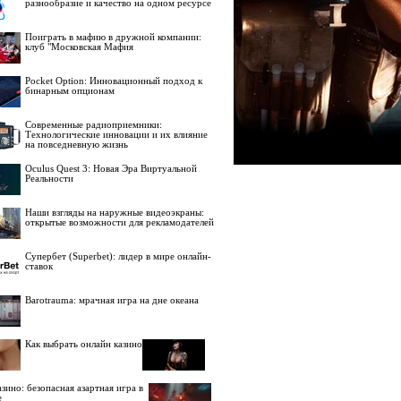
разнообразие и качество на одном ресурсе
Поиграть в мафию в дружной компании:
клуб "Московская Мафия
Pocket Option: Инновационный подход к
бинарным опционам
Современные радиоприемники:
Технологические инновации и их влияние
на повседневную жизнь
Oculus Quest 3: Новая Эра Виртуальной
Реальности
Наши взгляды на наружные видеоэкраны:
открытые возможности для рекламодателей
Супербет (Superbet): лидер в мире онлайн-
ставок
Barotrauma: мрачная игра на дне океана
Как выбрать онлайн казино
зино: безопасная азартная игра в
е