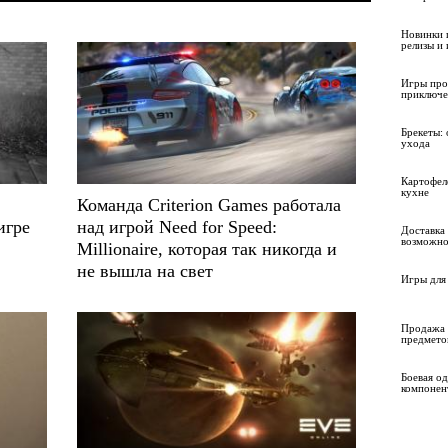
Новинки 
релизы и
Игры про
приключе
Брекеты: 
ухода
Картофел
кухне
Команда Criterion Games работала
игре
над игрой Need for Speed:
Доставка 
возможно
Millionaire, которая так никогда и
не вышла на свет
Игры для 
Продажа 
предмето
Боевая о
компонен