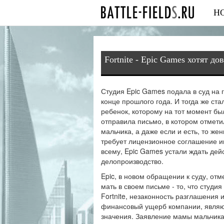
Н
Fortnite - Epic Games хотят д
Студия Epic Games подала в суд на г
конце прошлого года. И тогда же ста
ребенок, которому на тот момент был
отправила письмо, в котором отметил
мальчика, а даже если и есть, то жен
требует лицензионное соглашение игр
всему, Epic Games устали ждать де
делопроизводство.
Epic, в новом обращении к суду, от
мать в своем письме - то, что студи
Fortnite, незаконность разглашения и
финансовый ущерб компании, являю
значения. Заявление мамы мальчика 