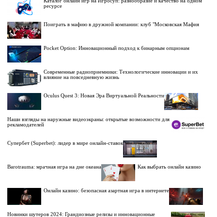
Каталог онлайн игр на Игросуп: разнообразие и качество на одном
ресурсе
Поиграть в мафию в дружной компании: клуб "Московская Мафия
Pocket Option: Инновационный подход к бинарным опционам
Современные радиоприемники: Технологические инновации и их
влияние на повседневную жизнь
Oculus Quest 3: Новая Эра Виртуальной Реальности
Наши взгляды на наружные видеоэкраны: открытые возможности для
рекламодателей
Супербет (Superbet): лидер в мире онлайн-ставок
Barotrauma: мрачная игра на дне океана
Как выбрать онлайн казино
Онлайн казино: безопасная азартная игра в интернете
Новинки шутеров 2024: Грандиозные релизы и инновационные