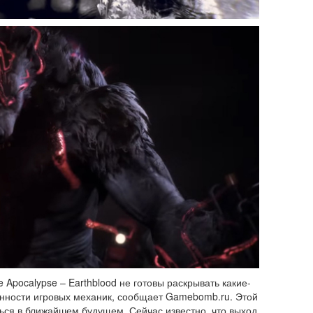
 Apocalypse – Earthblood не готовы раскрывать какие-
нности игровых механик, сообщает Gamebomb.ru. Этой
ся в ближайшем будущем. Сейчас известно, что выход