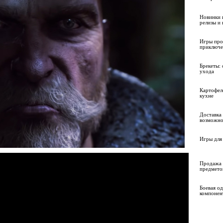
Новинки 
релизы и
Игры про
приключе
Брекеты: 
ухода
Картофел
кухне
Доставка 
возможно
Игры для 
Продажа 
предмето
Боевая о
компонен