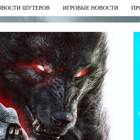
ОВОСТИ ШУТЕРОВ
ИГРОВЫЕ НОВОСТИ
ПР