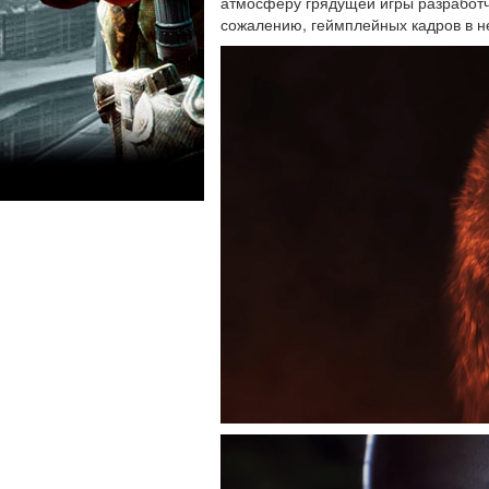
атмосферу грядущей игры разработч
сожалению, геймплейных кадров в н