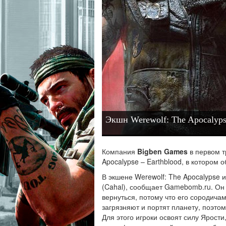
Экшн Werewolf: The Apocalyps
Компания
Bigben Games
в первом т
Apocalypse – Earthblood, в котором
В экшене Werewolf: The Apocalypse 
(Cahal), сообщает Gamebomb.ru. Он 
вернуться, потому что его сородича
загрязняют и портят планету, поэто
Для этого игроки освоят силу Ярости