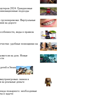
шутеров 2024: Грандиозные
 инновационные подходы
 грузоперевозки: Виртуальные
ния на дороге
особенности, виды и правила
ечистки: удобные помощники на
алкоголя на дом. Новые
сти
детей в Steam
внутриигровых скинов и
в на реальные деньги
дежда пожарного: необходимые
ты и задачи