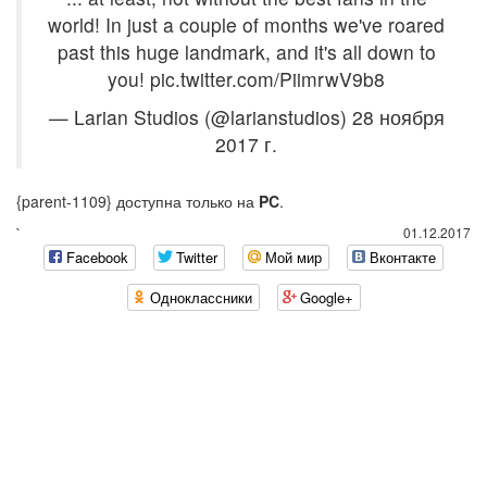
world! In just a couple of months we've roared
past this huge landmark, and it's all down to
you! pic.twitter.com/PiimrwV9b8
— Larian Studios (@larianstudios) 28 ноября
2017 г.
{parent-1109} доступна только на
PC
.
`
01.12.2017
Facebook
Twitter
Мой мир
Вконтакте
Одноклассники
Google+