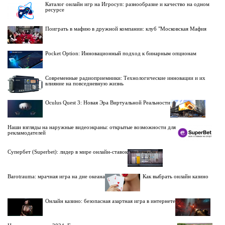
Каталог онлайн игр на Игросуп: разнообразие и качество на одном
ресурсе
Поиграть в мафию в дружной компании: клуб "Московская Мафия
Pocket Option: Инновационный подход к бинарным опционам
Современные радиоприемники: Технологические инновации и их
влияние на повседневную жизнь
Oculus Quest 3: Новая Эра Виртуальной Реальности
Наши взгляды на наружные видеоэкраны: открытые возможности для
рекламодателей
Супербет (Superbet): лидер в мире онлайн-ставок
Barotrauma: мрачная игра на дне океана
Как выбрать онлайн казино
Онлайн казино: безопасная азартная игра в интернете