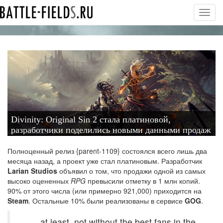
Toggl
navig
Divinity: Original Sin 2 стала платиновой,
разработчики поделились новыми данными продаж
Полноценный релиз {parent-1109} состоялся всего лишь два
месяца назад, а проект уже стал платиновым. Разработчик
Larian Studios
объявил о том, что продажи одной из самых
высоко оцененных
RPG
превысили отметку в 1 млн копий.
90% от этого числа (или примерно 921,000) приходится на
Steam
. Остальные 10% были реализованы в сервисе
GOG
.
... at least, not without the best fans in the