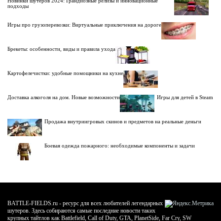
Новинки шутеров 2024: Грандиозные релизы и инновационные
подходы
Игры про грузоперевозки: Виртуальные приключения на дороге
Брекеты: особенности, виды и правила ухода
Картофелечистки: удобные помощники на кухне
Доставка алкоголя на дом. Новые возможности
Игры для детей в Steam
Продажа внутриигровых скинов и предметов на реальные деньги
Боевая одежда пожарного: необходимые компоненты и задачи
BATTLE-FIELDS.ru - ресурс для всех любителей легендарных
шутеров. Здесь собираются самые последние новости таких
крупных тайтлов как Battlefield, Call of Duty, GTA, PlanetSide, Far Cry, SW