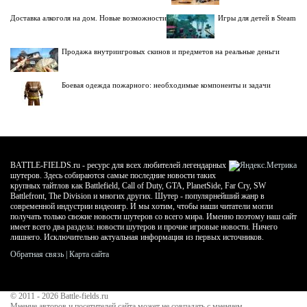
Доставка алкоголя на дом. Новые возможности
Игры для детей в Steam
Продажа внутриигровых скинов и предметов на реальные деньги
Боевая одежда пожарного: необходимые компоненты и задачи
BATTLE-FIELDS.ru - ресурс для всех любителей легендарных
шутеров. Здесь собираются самые последние новости таких
крупных тайтлов как Battlefield, Call of Duty, GTA, PlanetSide, Far Cry, SW
Battlefront, The Division и многих других. Шутер - популярнейший жанр в
современной индустрии видеоигр. И мы хотим, чтобы наши читатели могли
получать только свежие новости шутеров со всего мира. Именно поэтому наш сайт
имеет всего два раздела: новости шутеров и прочие игровые новости. Ничего
лишнего. Исключительно актуальная информация из первых источников.
Обратная связь
|
Карта сайта
© 2011 - 2026
Battle-fields.ru
Мнение авторов и посетителей сайта может не совпадать с мнением