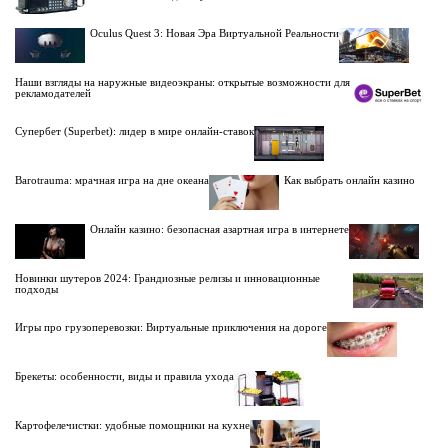
Oculus Quest 3: Новая Эра Виртуальной Реальности
Наши взгляды на наружные видеоэкраны: открытые возможности для
рекламодателей
Супербет (Superbet): лидер в мире онлайн-ставок
Barotrauma: мрачная игра на дне океана
Как выбрать онлайн казино
Онлайн казино: безопасная азартная игра в интернете
Новинки шутеров 2024: Грандиозные релизы и инновационные
подходы
Игры про грузоперевозки: Виртуальные приключения на дороге
Брекеты: особенности, виды и правила ухода
Картофелечистки: удобные помощники на кухне