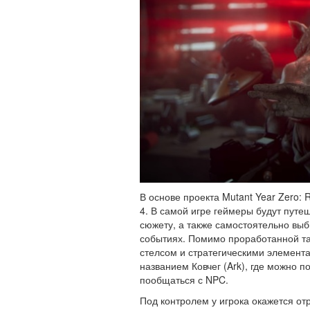
В основе проекта Mutant Year Zero: 
4. В самой игре геймеры будут путе
сюжету, а также самостоятельно выб
событиях. Помимо проработанной та
стелсом и стратегическими элемента
названием Ковчег (Ark), где можно п
пообщаться с NPC.
Под контролем у игрока окажется от