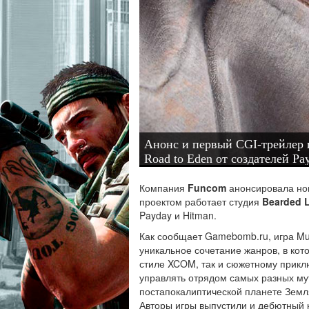
Анонс и первый CGI-трейлер п
Road to Eden от создателей Pa
Компания
Funcom
анонсировала но
проектом работает студия
Bearded 
Payday и Hitman.
Как сообщает Gamebomb.ru, игра Mut
уникальное сочетание жанров, в кот
стиле XCOM, так и сюжетному прикл
управлять отрядом самых разных му
постапокалиптической планете Земля
Авторы игры выпустили и дебютный 