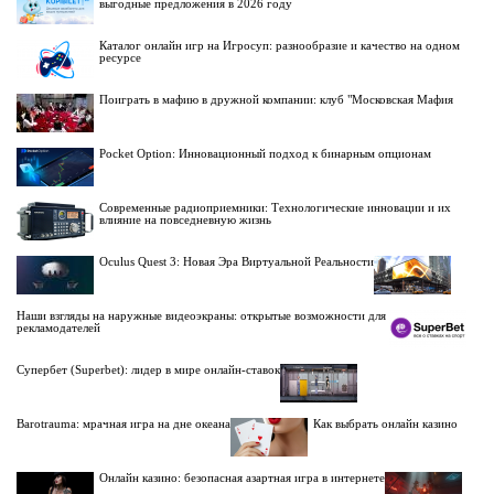
выгодные предложения в 2026 году
Каталог онлайн игр на Игросуп: разнообразие и качество на одном
ресурсе
Поиграть в мафию в дружной компании: клуб "Московская Мафия
Pocket Option: Инновационный подход к бинарным опционам
Современные радиоприемники: Технологические инновации и их
влияние на повседневную жизнь
Oculus Quest 3: Новая Эра Виртуальной Реальности
Наши взгляды на наружные видеоэкраны: открытые возможности для
рекламодателей
Супербет (Superbet): лидер в мире онлайн-ставок
Barotrauma: мрачная игра на дне океана
Как выбрать онлайн казино
Онлайн казино: безопасная азартная игра в интернете