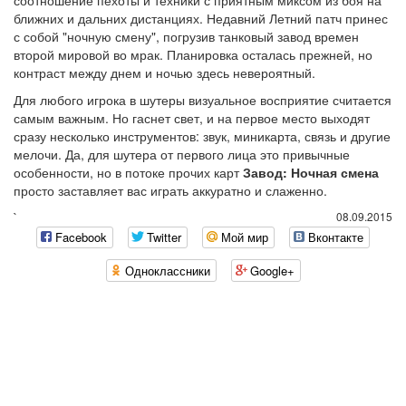
соотношение пехоты и техники с приятным миксом из боя на
ближних и дальних дистанциях. Недавний Летний патч принес
с собой "ночную смену", погрузив танковый завод времен
второй мировой во мрак. Планировка осталась прежней, но
контраст между днем и ночью здесь невероятный.
Для любого игрока в шутеры визуальное восприятие считается
самым важным. Но гаснет свет, и на первое место выходят
сразу несколько инструментов: звук, миникарта, связь и другие
мелочи. Да, для шутера от первого лица это привычные
особенности, но в потоке прочих карт
Завод: Ночная смена
просто заставляет вас играть аккуратно и слаженно.
`
08.09.2015
Facebook
Twitter
Мой мир
Вконтакте
Одноклассники
Google+