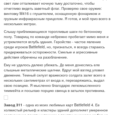
свет лам отталкивает ночную тьму достаточно, чтобы
отчетливо видеть заветный флаг. Проверяю свое оружие:
винтовку M416 с глушителем, оснащенную фонариком и
грузным инфракрасным прицелом. Я готов, и мой приз всего в
нескольких метрах.
Слышу приближающиеся торопливые шаги по бетонному
полу. Товарищ по команде небрежно пробегает мимо меня и
устремляется вглубь здания. Геройство - частое явление
среди игроков Battlefield, но, признаться, я всегда стараюсь
придерживаться осторожности. Смелые и агрессивные
действия обречены на разоблачение.
Ему не удалось далеко убежать. До меня донеслись еле
слышные металлические щелчки. Вдруг мой взгляд уловил
движение. Темный силуэт вражеского солдата залег всего в
нескольких сантиметрах от входа и, перезаряжаясь, выдал
свою позицию. Я мысленно благодарю легкомысленного
тиммейта и посылаю порцию свинца в затылок противника.
Завод 311
- одна из моих любимых карт Battlefield 4. Ее
холмистый рельеф и кластеры зданий дополняет умеренное