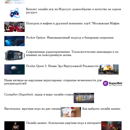
Каталог онлайн игр на Игросуп: разнообразие и качество на одном
ресурсе
Поиграть в мафию в дружной компании: клуб "Московская Мафия
Pocket Option: Инновационный подход к бинарным опционам
Современные радиоприемники: Технологические инновации и их
влияние на повседневную жизнь
Oculus Quest 3: Новая Эра Виртуальной Реальности
Наши взгляды на наружные видеоэкраны: открытые возможности для
рекламодателей
Супербет (Superbet): лидер в мире онлайн-ставок
Barotrauma: мрачная игра на дне океана
Как выбрать онлайн казино
Онлайн казино: безопасная азартная игра в интернете