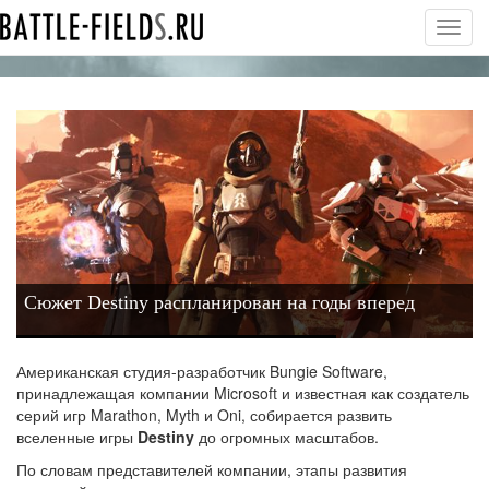
Toggl
navig
Сюжет Destiny распланирован на годы вперед
Американская студия-разработчик Bungie Software,
принадлежащая компании Microsoft и известная как создатель
серий игр Marathon, Myth и Oni, собирается развить
вселенные игры
Destiny
до огромных масштабов.
По словам представителей компании, этапы развития