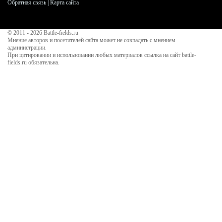
Обратная связь
|
Карта сайта
© 2011 - 2026
Battle-fields.ru
Мнение авторов и посетителей сайта может не совпадать с мнением
администрации.
При цитировании и использовании любых материалов ссылка на сайт battle-
fields.ru обязательна.