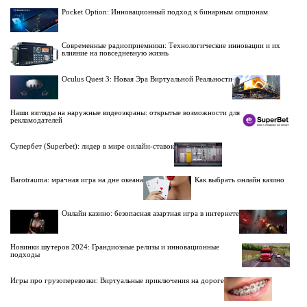
Pocket Option: Инновационный подход к бинарным опционам
Современные радиоприемники: Технологические инновации и их
влияние на повседневную жизнь
Oculus Quest 3: Новая Эра Виртуальной Реальности
Наши взгляды на наружные видеоэкраны: открытые возможности для
рекламодателей
Супербет (Superbet): лидер в мире онлайн-ставок
Barotrauma: мрачная игра на дне океана
Как выбрать онлайн казино
Онлайн казино: безопасная азартная игра в интернете
Новинки шутеров 2024: Грандиозные релизы и инновационные
подходы
Игры про грузоперевозки: Виртуальные приключения на дороге