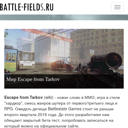
Toggl
navig
Мир Escape from Tarkov
Escape from Tarkov
(wiki) - новое слово в ММО, игра в стиле
"хардкор", смесь жанров шутера от первого/третьего лица и
RPG. Ожидать детище Battlestate Games стоит не раньше
второго квартала 2016 года. До этого разработчики нам
обещают закрытый бета-тест, попробовать записаться на
который можно на официальном сайте.