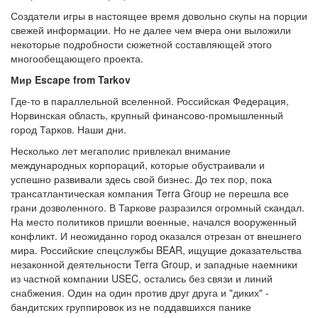
Создатели игры в настоящее время довольно скупы на порции
свежей информации. Но не далее чем вчера они выложили
некоторые подробности сюжетной составляющей этого
многообещающего проекта.
Мир Escape from Tarkov
Где-то в параллельной вселенной. Российская Федерация,
Норвинская область, крупный финансово-промышленный
город Тарков. Наши дни.
Несколько лет мегаполис привлекал внимание
международных корпораций, которые обустраивали и
успешно развивали здесь свой бизнес. До тех пор, пока
трансатлантическая компания Terra Group не перешла все
грани дозволенного. В Таркове разразился огромный скандал.
На место политиков пришли военные, начался вооруженный
конфликт. И неожиданно город оказался отрезан от внешнего
мира. Российские спецслужбы BEAR, ищущие доказательства
незаконной деятельности Terra Group, и западные наемники
из частной компании USEC, остались без связи и линий
снабжения. Один на один против друг друга и "диких" -
бандитских группировок из не поддавшихся панике