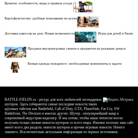
Брекеты: особенности, виды и правила ухода
Картофелечистки: удобные помощники на кухне
Доставка алкоголя на дом. Новые возможности
Игры для детей в Steam
Продажа внутриигровых скинов и предметов на реальные деньги
Боевая одежда пожарного: необходимые компоненты и задачи
BATTLE-FIELDS.ru - ресурс для всех любителей легендарных
шутеров. Здесь собираются самые последние новости таких
крупных тайтлов как Battlefield, Call of Duty, GTA, PlanetSide, Far Cry, SW
Battlefront, The Division и многих других. Шутер - популярнейший жанр в
современной индустрии видеоигр. И мы хотим, чтобы наши читатели могли
получать только свежие новости шутеров со всего мира. Именно поэтому наш сайт
имеет всего два раздела: новости шутеров и прочие игровые новости. Ничего
лишнего. Исключительно актуальная информация из первых источников.