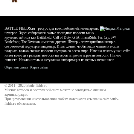
BATTLE-FIELDS.ru - ресурс для всех любителей легендарных
шутеров. Здесь собираются самые последние новости таких
крупных тайтлов как Battlefield, Call of Duty, GTA, PlanetSide, Far Cry, SW
Battlefront, The Division и многих других. Шутер - популярнейший жанр в
современной индустрии видеоигр. И мы хотим, чтобы наши читатели могли
получать только свежие новости шутеров со всего мира. Именно поэтому наш сайт
имеет всего два раздела: новости шутеров и прочие игровые новости. Ничего
лишнего. Исключительно актуальная информация из первых источников.
Обратная связь
|
Карта сайта
© 2011 - 2026
Battle-fields.ru
Мнение авторов и посетителей сайта может не совпадать с мнением
администрации.
При цитировании и использовании любых материалов ссылка на сайт battle-
fields.ru обязательна.