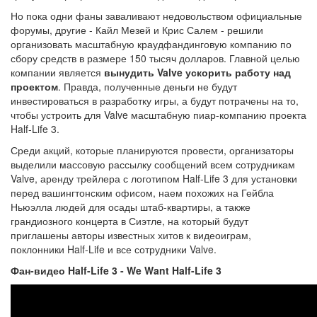
Но пока одни фаны заваливают недовольством официальные
форумы, другие - Кайл Мезей и Крис Салем - решили
организовать масштабную краудфандинговую компанию по
сбору средств в размере 150 тысяч долларов. Главной целью
компании является
вынудить Valve ускорить работу над
проектом
. Правда, полученные деньги не будут
инвестироваться в разработку игры, а будут потрачены на то,
чтобы устроить для Valve масштабную пиар-компанию проекта
Half-Life 3.
Среди акций, которые планируются провести, организаторы
выделили массовую рассылку сообщений всем сотрудникам
Valve, аренду трейлера с логотипом Half-Life 3 для установки
перед вашингтонским офисом, наем похожих на Гейбла
Ньюэлла людей для осады штаб-квартиры, а также
грандиозного концерта в Сиэтле, на который будут
приглашены авторы известных хитов к видеоиграм,
поклонники Half-Life и все сотрудники Valve.
Фан-видео Half-Life 3 - We Want Half-Life 3