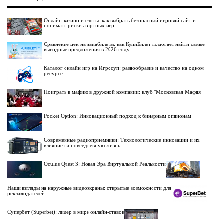
Онлайн-казино и слоты: как выбрать безопасный игровой сайт и
понимать риски азартных игр
Сравнение цен на авиабилеты: как КупиБилет помогает найти самые
выгодные предложения в 2026 году
Каталог онлайн игр на Игросуп: разнообразие и качество на одном
ресурсе
Поиграть в мафию в дружной компании: клуб "Московская Мафия
Pocket Option: Инновационный подход к бинарным опционам
Современные радиоприемники: Технологические инновации и их
влияние на повседневную жизнь
Oculus Quest 3: Новая Эра Виртуальной Реальности
Наши взгляды на наружные видеоэкраны: открытые возможности для
рекламодателей
Супербет (Superbet): лидер в мире онлайн-ставок