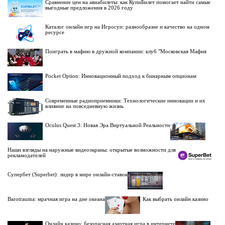
Сравнение цен на авиабилеты: как КупиБилет помогает найти самые
выгодные предложения в 2026 году
Каталог онлайн игр на Игросуп: разнообразие и качество на одном
ресурсе
Поиграть в мафию в дружной компании: клуб "Московская Мафия
Pocket Option: Инновационный подход к бинарным опционам
Современные радиоприемники: Технологические инновации и их
влияние на повседневную жизнь
Oculus Quest 3: Новая Эра Виртуальной Реальности
Наши взгляды на наружные видеоэкраны: открытые возможности для
рекламодателей
Супербет (Superbet): лидер в мире онлайн-ставок
Barotrauma: мрачная игра на дне океана
Как выбрать онлайн казино
Онлайн казино: безопасная азартная игра в интернете