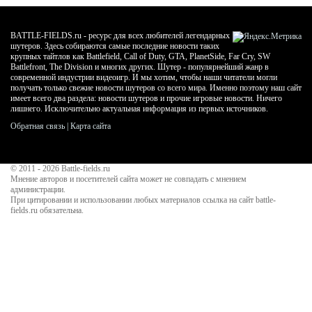
BATTLE-FIELDS.ru - ресурс для всех любителей легендарных
шутеров. Здесь собираются самые последние новости таких
крупных тайтлов как Battlefield, Call of Duty, GTA, PlanetSide, Far Cry, SW
Battlefront, The Division и многих других. Шутер - популярнейший жанр в
современной индустрии видеоигр. И мы хотим, чтобы наши читатели могли
получать только свежие новости шутеров со всего мира. Именно поэтому наш сайт
имеет всего два раздела: новости шутеров и прочие игровые новости. Ничего
лишнего. Исключительно актуальная информация из первых источников.
Обратная связь
|
Карта сайта
© 2011 - 2026
Battle-fields.ru
Мнение авторов и посетителей сайта может не совпадать с мнением
администрации.
При цитировании и использовании любых материалов ссылка на сайт battle-
fields.ru обязательна.