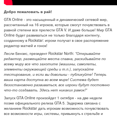
Добро пожаловать в рай!
GTA Online - это насыщенный и динамический сетевой мир,
рассчитанный на 16 игроков, которые смогут почувствовать в
равной степени все прелести GTA V. И даже больше! Мир GTA
Online будет развиваться не только благодаря контенту,
созданному в Rockstar: игроки получат в свое распоряжение
редактор матчей и гонок!
Лесли Бензис, президент Rockstar North:
"Открывайте
редактор, размещайте места спавна, раскидывайте по
всему миру все что захотите (машины, самолеты,
элементы окружающей среды и т.п.), запускайте
тестирование, и если вы довольны - публикуйте! Теперь
ваша карта доступна во всем мире! Система будет
безостановочно развиваться, все игроки будут постоянно
что-то создавать. Здесь нет никаких рамок!"
Запуск GTA Online произойдет 1 октября - на две недели
позже официального релиза GTA 5. Задержка связана с
желанием Rockstar дать игрокам возможность почувствовать
все возможности игры, системы, привыкнуть к стрельбе и