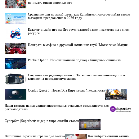
понимать риски азартных игр
Сравнение цен на авиабилеты: как КупиБилет помогает найти самые
выгодные предложения в 2026 году
Каталог онлайн игр на Игросуп: разнообразие и качество на одном
ресурсе
Поиграть в мафию в дружной компании: клуб "Московская Мафия
Pocket Option: Инновационный подход к бинарным опционам
Современные радиоприемники: Технологические инновации и их
влияние на повседневную жизнь
Oculus Quest 3: Новая Эра Виртуальной Реальности
Наши взгляды на наружные видеоэкраны: открытые возможности для
рекламодателей
Супербет (Superbet): лидер в мире онлайн-ставок
Barotrauma: мрачная игра на дне океана
Как выбрать онлайн казино