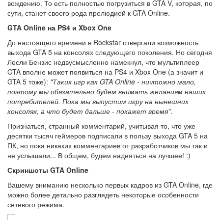
вождению. То есть полностью погрузиться в GTA V, которая, по
сути, станет своего рода прелюдией к GTA Online.
GTA Online на PS4 и Xbox One
До настоящего времени в Rockstar отвергали возможность
выхода GTA 5 на консолях следующего поколения. Но сегодня
Лесли Бензис недвусмысленно намекнул, что мультиплеер
GTA вполне может появиться на PS4 и Xbox One (а значит и
GTA 5 тоже):
"Таких игр как GTA Online - ничтожно мало,
поэтому мы обязательно будем внимать желаниям наших
потребителей. Пока мы выпустим игру на нынешних
консолях, а что будет дальше - покажет время"
.
Признаться, странный комментарий, учитывая то, что уже
десятки тысяч геймеров подписали в пользу выхода GTA 5 на
ПК, но пока никаких комментариев от разработчиков мы так и
не услышали... В общем, будем надеяться на лучшее! :)
Скриншоты GTA Online
Вашему вниманию несколько первых кадров из GTA Online, где
можно более детально разглядеть некоторые особенности
сетевого режима.