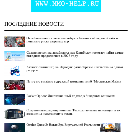
ПОСЛЕДНИЕ НОВОСТИ
Онлайн-казино и слоты: как выбрать безопасный игровой сайт и
понимать риски азартных игр
Сравнение цен на авиабилеты: как КупиБилет помогает найти самые
выгодные предложения в 2026 году
Каталог онлайн игр на Игросуп: разнообразие и качество на одном
ресурсе
Поиграть в мафию в дружной компании: клуб "Московская Мафия
Pocket Option: Инновационный подход к бинарным опционам
Современные радиоприемники: Технологические инновации и их
влияние на повседневную жизнь
Oculus Quest 3: Новая Эра Виртуальной Реальности