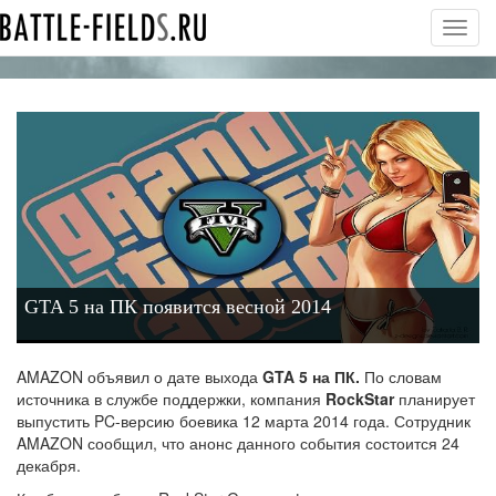
Toggl
navig
GTA 5 на ПК появится весной 2014
AMAZON объявил о дате выхода
GTA 5 на ПК.
По словам
источника в службе поддержки, компания
RockStar
планирует
выпустить PC-версию боевика 12 марта 2014 года. Сотрудник
AMAZON сообщил, что анонс данного события состоится 24
декабря.