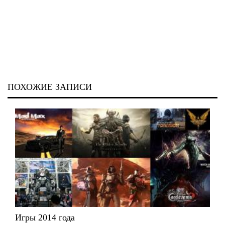
ПОХОЖИЕ ЗАПИСИ
Игры 2014 года