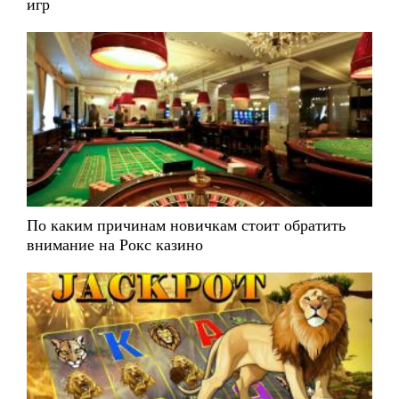
игр
По каким причинам новичкам стоит обратить
внимание на Рокс казино