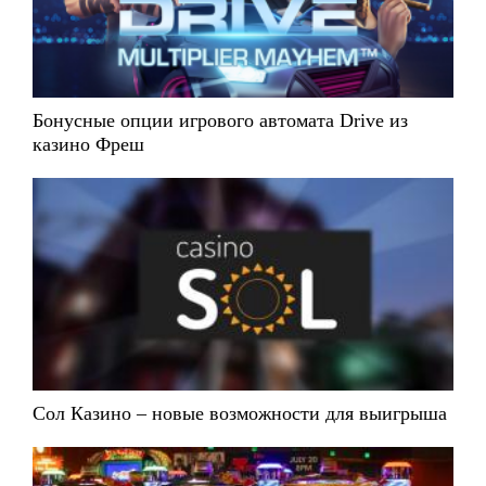
Бонусные опции игрового автомата Drive из
казино Фреш
Сол Казино – новые возможности для выигрыша