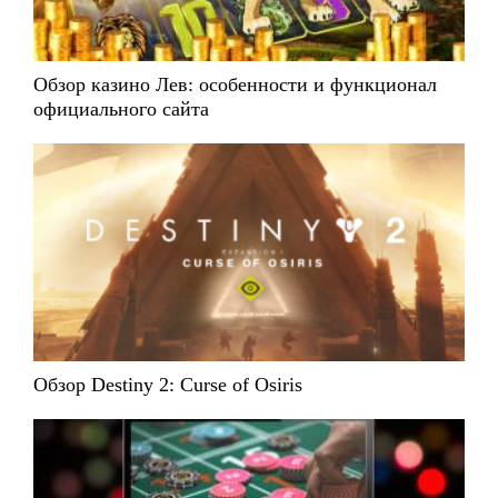
Обзор казино Лев: особенности и функционал
официального сайта
Обзор Destiny 2: Curse of Osiris