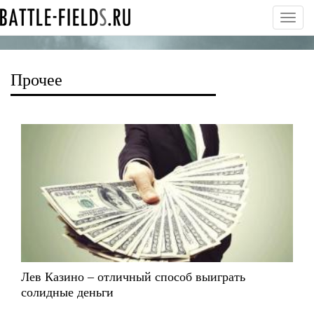
Toggl
navig
Прочее
Лев Казино – отличный способ выиграть
солидные деньги