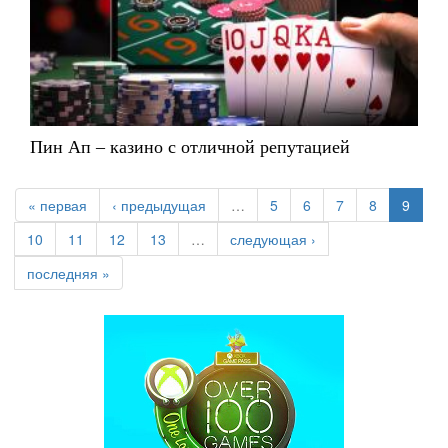
Пин Ап – казино с отличной репутацией
« первая
‹ предыдущая
…
5
6
7
8
9
10
11
12
13
…
следующая ›
последняя »