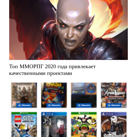
Топ ММОРПГ 2020 года привлекает
качественными проектами