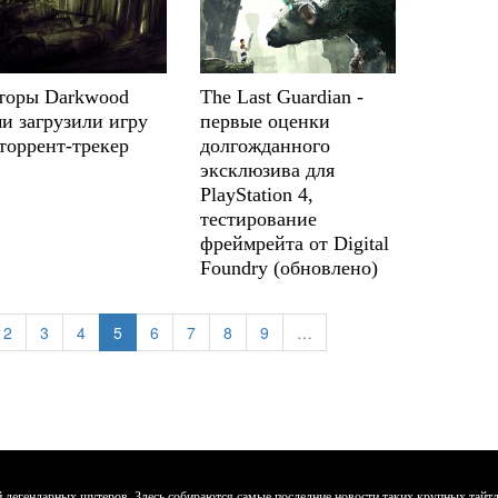
торы Darkwood
The Last Guardian -
и загрузили игру
первые оценки
торрент-трекер
долгожданного
эксклюзива для
PlayStation 4,
тестирование
фреймрейта от Digital
Foundry (обновлено)
2
3
4
5
6
7
8
9
…
егендарных шутеров. Здесь собираются самые последние новости таких крупных тайтлов к