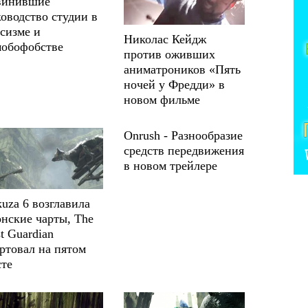
винившие
оводство студии в
сизме и
Николас Кейдж
мобофобстве
против оживших
аниматроников «Пять
ночей у Фредди» в
новом фильме
Onrush - Разнообразие
средств передвижения
в новом трейлере
uza 6 возглавила
нские чарты, The
t Guardian
ртовал на пятом
сте