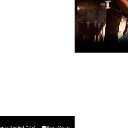
ак Battlefield, Call of