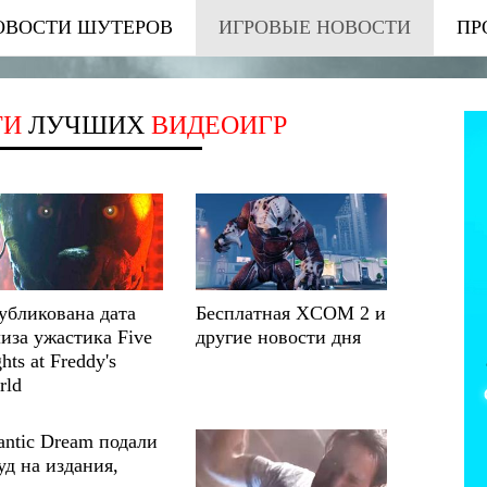
ОВОСТИ ШУТЕРОВ
ИГРОВЫЕ НОВОСТИ
ПР
ТИ
ЛУЧШИХ
ВИДЕОИГР
убликована дата
Бесплатная XCOM 2 и
иза ужастика Five
другие новости дня
hts at Freddy's
rld
antic Dream подали
уд на издания,