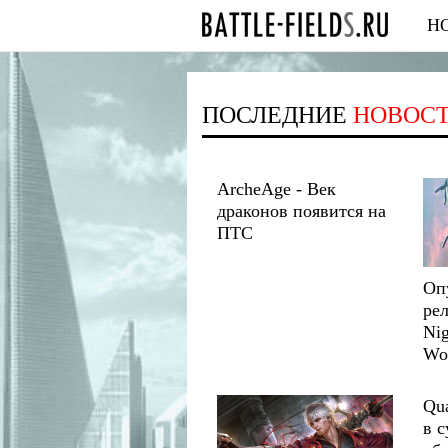
Н
ПОСЛЕДНИЕ
НОВОС
ArcheAge - Век
драконов появится на
ПТС
Оп
рел
Nig
Wo
Qu
в с