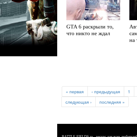
GTA 6 раскрыли то,
Ав
что никто не ждал
сам
на 
« первая
‹ предыдущая
1
следующая ›
последняя »
BATTLE-FIELDS.ru - ресурс для всех любителей л