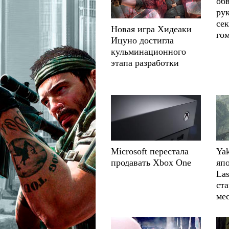
об
рук
сек
Новая игра Хидеаки
го
Ицуно достигла
кульминационного
этапа разработки
Microsoft перестала
Yak
продавать Xbox One
япо
Las
ста
ме