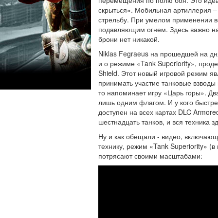
скрыться». Мобильная артиллерия –
стрельбу. При умелом применении в
подавляющим огнем. Здесь важно на
брони нет никакой.
Niklas Fegraeus на прошедшей на д
и о режиме «Tank Superiority», прод
Shield. Этот новый игровой режим я
принимать участие танковые взводы и
то напоминает игру «Царь горы». Дв
лишь одним флагом. И у кого быстре
доступен на всех картах DLC Armored
шестнадцать танков, и вся техника з
Ну и как обещали - видео, включающ
технику, режим «Tank Superiority» (
потрясают своими масштабами: