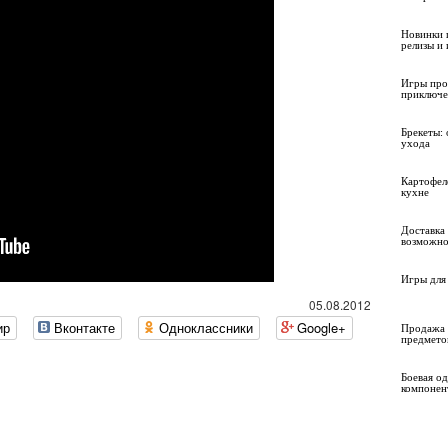
Новинки 
релизы и
Игры про
приключе
Брекеты: 
ухода
Картофел
кухне
Доставка 
возможно
Игры для 
05.08.2012
ир
Вконтакте
Одноклассники
Google+
Продажа 
предмето
Боевая о
компонен