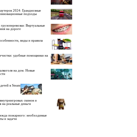
шутеров 2024: Грандиозные
 инновационные подходы
 грузоперевозки: Виртуальные
ния на дороге
особенности, виды и правила
ечистки: удобные помощники на
алкоголя на дом. Новые
сти
детей в Steam
внутриигровых скинов и
в на реальные деньги
дежда пожарного: необходимые
ты и задачи