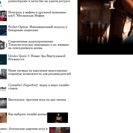
разнообразие и качество на одном ресурсе
Поиграть в мафию в дружной компании:
клуб "Московская Мафия
Pocket Option: Инновационный подход к
бинарным опционам
Современные радиоприемники:
Технологические инновации и их влияние
на повседневную жизнь
Oculus Quest 3: Новая Эра Виртуальной
Реальности
Наши взгляды на наружные видеоэкраны:
открытые возможности для рекламодателей
Супербет (Superbet): лидер в мире онлайн-
ставок
Barotrauma: мрачная игра на дне океана
Как выбрать онлайн казино
зино: безопасная азартная игра в
е