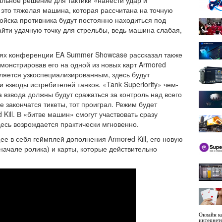
 это тяжелая машина, которая рассчитана на точную
ойска противника будут постоянно находиться под
йти удачную точку для стрельбы, ведь машина слабая,
нях конференции EA Summer Showcase рассказал также
емонстрировав его на одной из новых карт Armored
вляется узкоспециализированным, здесь будут
 взводы истребителей танков. «Tank Superiority» чем-
а взвода должны будут сражаться за контроль над всего
е закончатся тикеты, тот проиграл. Режим будет
 Kill. В «битве машин» смогут участвовать сразу
десь возрождается практически мгновенно.
ее в себя геймплей дополнения Armored Kill, его новую
в начале ролика) и карты, которые действительно
Онлайн ка
интернет