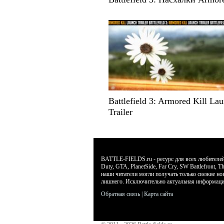
Battlefield 3: Armored Kill La
Trailer
BATTLE-FIELDS.ru - ресурс для всех любителей л
Duty, GTA, PlanetSide, Far Cry, SW Battlefront
наши читатели могли получать только свежие но
лишнего. Исключительно актуальная информаци
Обратная связь
|
Карта сайта