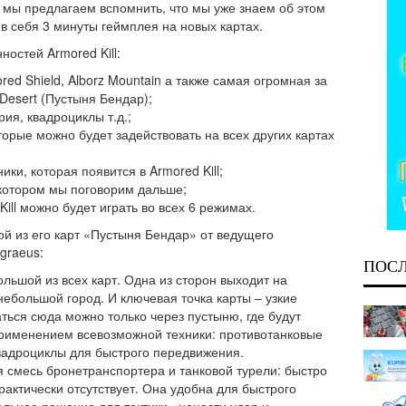
ье мы предлагаем вспомнить, что мы уже знаем об этом
в себя 3 минуты геймплея на новых картах.
остей Armored Kill:
ored Shield, Alborz Mountain а также самая огромная за
 Desert (Пустыня Бендар);
ия, квадроциклы т.д.;
торые можно будет задействовать на всех других картах
ки, которая появится в Armored Kill;
о котором мы поговорим дальше;
Kill можно будет играть во всех 6 режимах.
ной из его карт «Пустыня Бендар» от ведущего
egraeus:
ПОС
льшой из всех карт. Одна из сторон выходит на
небольшой город. И ключевая точка карты – узкие
аться сюда можно только через пустыню, где будут
рименением всевозможной техники: противотанковые
вадроциклы для быстрого передвижения.
 смесь бронетранспортера и танковой турели: быстро
рактически отсутствует. Она удобна для быстрого
льное решение для тактики «нанести удар и