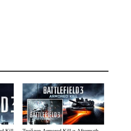
d Kill
Трейлер Armored Kill и Aftermath