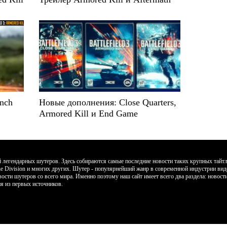
unch
Новые дополнения: Close Quarters,
Armored Kill и End Game
егендарных шутеров. Здесь собираются самые последние новости таких крупных тайтлов к
, The Division и многих других. Шутер - популярнейший жанр в современной индустрии ви
вости шутеров со всего мира. Именно поэтому наш сайт имеет всего два раздела: новос
я из первых источников.