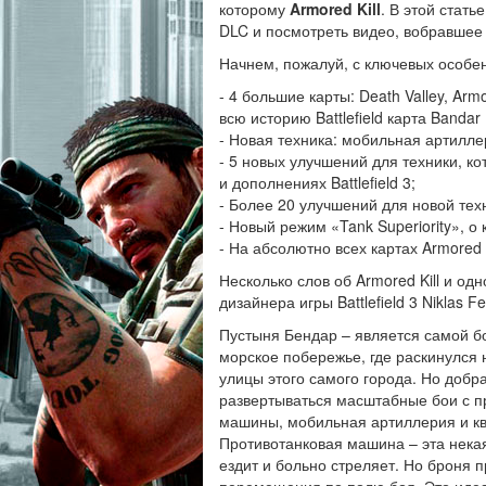
которому
Armored Kill
. В этой стат
DLC и посмотреть видео, вобравшее 
Начнем, пожалуй, с ключевых особенн
- 4 большие карты: Death Valley, Arm
всю историю Battlefield карта Bandar
- Новая техника: мобильная артиллер
- 5 новых улучшений для техники, ко
и дополнениях Battlefield 3;
- Более 20 улучшений для новой техни
- Новый режим «Tank Superiority», 
- На абсолютно всех картах Armored 
Несколько слов об Armored Kill и од
дизайнера игры Battlefield 3 Niklas F
Пустыня Бендар – является самой бо
морское побережье, где раскинулся 
улицы этого самого города. Но добр
развертываться масштабные бои с п
машины, мобильная артиллерия и к
Противотанковая машина – эта некая
ездит и больно стреляет. Но броня п
перемещения по полю боя. Это идеа