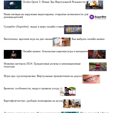
Oculus Quest 3: Новая Эра Виртуальной Реальности
Наши взгляды на наружные видеоэкраны: открытые возможности для
рекламодателей
Супербет (Superbet): лидер в мире онлайн-ставок
Barotrauma: мрачная игра на дне океана
Как выбрать онлайн казино
Онлайн казино: безопасная азартная игра в интернете
Новинки шутеров 2024: Грандиозные релизы и инновационные
подходы
Игры про грузоперевозки: Виртуальные приключения на дороге
Брекеты: особенности, виды и правила ухода
Картофелечистки: удобные помощники на кухне
Доставка алкоголя на дом. Новые возможности
Игры для детей в Steam