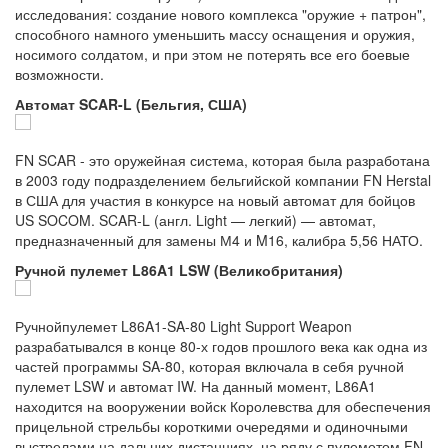
исследования: создание нового комплекса "оружие + патрон",
способного намного уменьшить массу оснащения и оружия,
носимого солдатом, и при этом не потерять все его боевые
возможности.
Автомат SCAR-L (Бельгия, США)
FN SCAR - это оружейная система, которая была разработана
в 2003 году подразделением бельгийской компании FN Herstal
в США для участия в конкурсе на новый автомат для бойцов
US SOCOM. SCAR-L (англ. Light — легкий) — автомат,
предназначенный для замены М4 и M16, калибра 5,56 НАТО.
Ручной пулемет L86A1 LSW (Великобритания)
Ручнойпулемет L86A1-SA-80 Light Support Weapon
разрабатывался в конце 80-х годов прошлого века как одна из
частей программы SA-80, которая включала в себя ручной
пулемет LSW и автомат IW. На данный момент, L86A1
находится на вооружении войск Королевства для обеспечения
прицельной стрельбы короткими очередями и одиночными
выстрелами на дальних дистанциях, на ряду с пулеметом FN