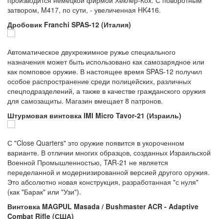
затвором, M417, по сути, - увеличенная HK416.
Дробовик Franchi SPAS-12 (Италия)
Автоматическое двухрежимное ружье специального
назначения может быть использовано как самозарядное или
как помповое оружие. В настоящее время SPAS-12 получил
особое распространение среди полицейских, различных
спецподразделений, а также в качестве гражданского оружия
для самозащиты. Магазин вмещает 8 патронов.
Штурмовая винтовка IMI Micro Tavor-21 (Израиль)
С "Close Quarters" это оружие появится в укороченном
варианте. В отличии многих образцов, созданных Израильской
Военной Промышленностью, TAR-21 не является
переделанной и модернизированной версией другого оружия.
Это абсолютно новая конструкция, разработанная "с нуля"
(как "Барак" или "Узи").
Винтовка MAGPUL Masada / Bushmaster ACR - Adaptive
Combat Rifle (США)