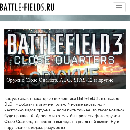
Toggl
navig
Оружие Close Quarters. AUG, SPAS-12 и другие
Как уже знают некоторые поклонники Battlefield 3, июньское
DLC «» добавит в игру не только 4 новые карты, но и
несколько видов оружия. А если быть точнее, то таких новинок
будет ровно 10. Далее мы хотели бы привести фото оружия
Close Quarters, то, как оно выглядит в реальной жизни. Ну и
пару слов о каждом, разумеется.