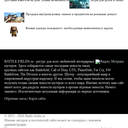
Продажа внутриигровых скинов и предметов на реальные деньги
Боевая одежда пожарного: необходимые компоненты и задачи
BATTLE-FIELDS.ru - ресурс для всех любителей легендарных
шутеров. Здесь собираются самые последние новости таких
крупных тайтлов как Battlefield, Call of Duty, GTA, PlanetSide, Far Cry, SW
Battlefront, The Division и многих других. Шутер - популярнейший жанр в
современной индустрии видеоигр. И мы хотим, чтобы наши читатели могли
получать только свежие новости шутеров со всего мира. Именно поэтому наш сайт
имеет всего два раздела: новости шутеров и прочие игровые новости. Ничего
лишнего. Исключительно актуальная информация из первых источников.
Обратная связь
|
Карта сайта
© 2011 - 2026
Battle-fields.ru
Мнение авторов и посетителей сайта может не совпадать с мнением
администрации.