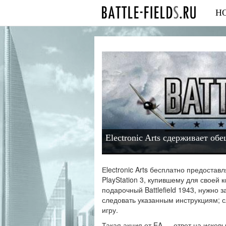
Н
Еlectronic Arts сдерживает об
Еlectronic Arts бесплатно предоставл
PlayStation 3, купившему для своей ко
подарочный Battlefield 1943, нужно з
следовать указанным инструкциям; с
игру.
Такая акция от EA — ответ на исков