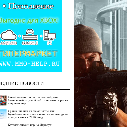
ЛЕДНИЕ НОВОСТИ
Онлайн-казино и слоты: как выбрать
безопасный игровой сайт и понимать риски
азартных игр
Сравнение цен на авиабилеты: как
КупиБилет помогает найти самые выгодные
предложения в 2026 году
Каталог онлайн игр на Игросуп: