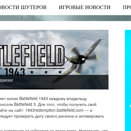
ОВОСТИ ШУТЕРОВ
ИГРОВЫЕ НОВОСТИ
ПР
ещание
яет копии Battlefield 1943 каждому владельцу
нсоли Battlefield 3. Для того, чтобы получить свой
айти на сайт: 1943redemption.battlefield.com — и
ледует проверить дату своего региона и активировать
ые заявления от геймеров со всего мира. Напомним, что