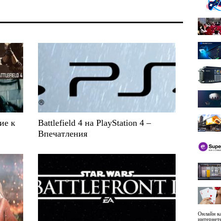
ние к
Battlefield 4 на PlayStation 4 –
Впечатления
Онлайн ка
интернет