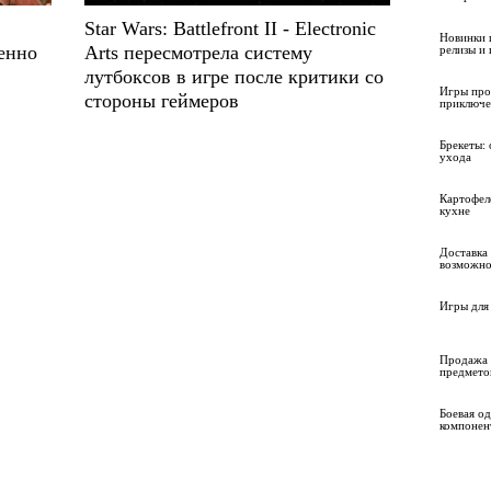
Star Wars: Battlefront II - Electronic
Новинки 
енно
Arts пересмотрела систему
релизы и
лутбоксов в игре после критики со
Игры про
стороны геймеров
приключе
Брекеты: 
ухода
Картофел
кухне
Доставка 
возможно
Игры для 
Продажа 
предмето
Боевая о
компонен