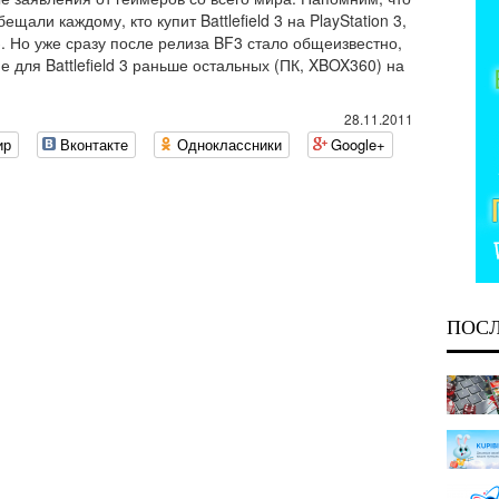
ещали каждому, кто купит Battlefield 3 на PlayStation 3,
43. Но уже сразу после релиза BF3 стало общеизвестно,
е для Battlefield 3 раньше остальных (ПК, XBOX360) на
28.11.2011
ир
Вконтакте
Одноклассники
Google+
ПОС