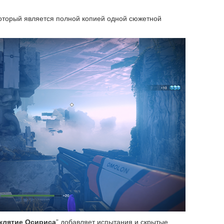
который является полной копией одной сюжетной
клятие Осириса
” добавляет испытания и скрытые