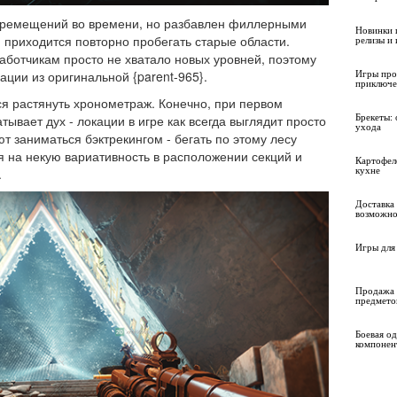
еремещений во времени, но разбавлен филлерными
Новинки 
м приходится повторно пробегать старые области.
релизы и
аботчикам просто не хватало новых уровней, поэтому
ации из оригинальной {parent-965}.
Игры про
приключе
я растянуть хронометраж. Конечно, при первом
Брекеты: 
ывает дух - локации в игре как всегда выглядит просто
ухода
т заниматься бэктрекингом - бегать по этому лесу
ря на некую вариативность в расположении секций и
Картофел
кухне
.
Доставка 
возможно
Игры для 
Продажа 
предмето
Боевая о
компонен