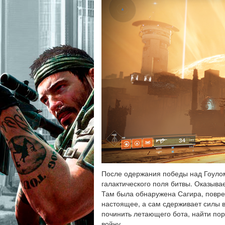
После одержания победы над Гоулом
галактического поля битвы. Оказыва
Там была обнаружена Сагира, повре
настоящее, а сам сдерживает силы 
починить летающего бота, найти по
войну.