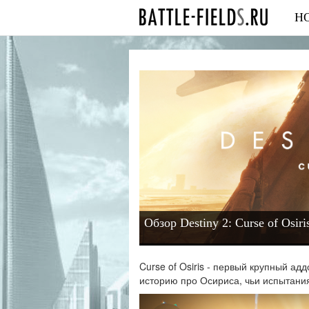
Н
Обзор Destiny 2: Curse of Osiri
Curse of Osiris - первый крупный ад
историю про Осириса, чьи испытания