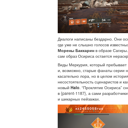
Диалоги написаны бездарно. Они ос
где уже не слышно голосов известны
Морены Баккарин
в образе Сагиры.
сам образ Осириса остается нераск
Виды Меркурия, который пребывает 
и, возможно, старые фанаты серии н
касательно лора, но в целом истори
несостоятельность сценаристов и к
новый
Halo
. “Проклятие Осириса” сн
в {parent-1187}, а сами разработчи
и шикарных пейзажах.