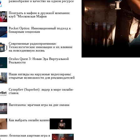
разнообразие и качество на одном ресурсе
Поиграть в мафию в дружной компании:
клуб "Московская Мафия
Pocket Option: Инновационный подход к
бинарным опционам
Современные радиоприемники:
Технологические инновации и их влияние
на повседневную жизнь
Oculus Quest 3: Новая Эра Виртуальной
Реальности
Наши взгляды на наружные видеоэкраны:
открытые возможности для рекламодателей
Супербет (Superbet): лидер в мире онлайн-
ставок
Barotrauma: мрачная игра на дне океана
Как выбрать онлайн казино
зино: безопасная азартная игра в
е