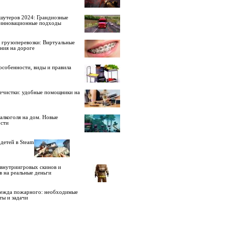
шутеров 2024: Грандиозные
 инновационные подходы
 грузоперевозки: Виртуальные
ния на дороге
особенности, виды и правила
ечистки: удобные помощники на
алкоголя на дом. Новые
сти
детей в Steam
внутриигровых скинов и
в на реальные деньги
дежда пожарного: необходимые
ты и задачи