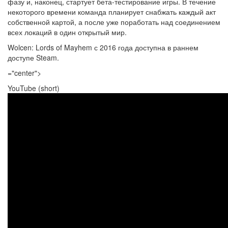
фазу и, наконец, стартует бета-тестирование игры. В течение
некоторого времени команда планирует снабжать каждый акт
собственной картой, а после уже поработать над соединением
всех локаций в один открытый мир.
Wolcen: Lords of Mayhem с 2016 года доступна в раннем
доступе Steam.
="center">
YouTube (short)