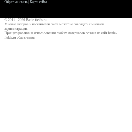
Обратная связь
|
Карта сайта
© 2011 - 2026
Battle-fields.ru
Мнение авторов и посетителей сайта может не совпадать с мнением
администрации.
При цитировании и использовании любых материалов ссылка на сайт battle-
fields.ru обязательна.