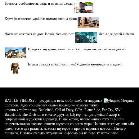
Брекеты: особенности, виды и правила ухода
Картофелечистки: удобные помощники на кухне
Доставка алкоголя на дом. Новые возможности
Игры для детей в Steam
Продажа внутриигровых скинов и предметов на реальные деньги
Боевая одежда пожарного: необходимые компоненты и задачи
BATTLE-FIELDS.ru - ресурс для всех любителей легендарных
шутеров. Здесь собираются самые последние новости таких
крупных тайтлов как Battlefield, Call of Duty, GTA, PlanetSide, Far Cry, SW
Battlefront, The Division и многих других. Шутер - популярнейший жанр в
современной индустрии видеоигр. И мы хотим, чтобы наши читатели могли
получать только свежие новости шутеров со всего мира. Именно поэтому наш сайт
имеет всего два раздела: новости шутеров и прочие игровые новости. Ничего
лишнего. Исключительно актуальная информация из первых источников.