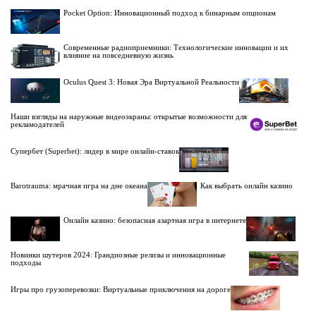
Pocket Option: Инновационный подход к бинарным опционам
Современные радиоприемники: Технологические инновации и их
влияние на повседневную жизнь
Oculus Quest 3: Новая Эра Виртуальной Реальности
Наши взгляды на наружные видеоэкраны: открытые возможности для
рекламодателей
Супербет (Superbet): лидер в мире онлайн-ставок
Barotrauma: мрачная игра на дне океана
Как выбрать онлайн казино
Онлайн казино: безопасная азартная игра в интернете
Новинки шутеров 2024: Грандиозные релизы и инновационные
подходы
Игры про грузоперевозки: Виртуальные приключения на дороге