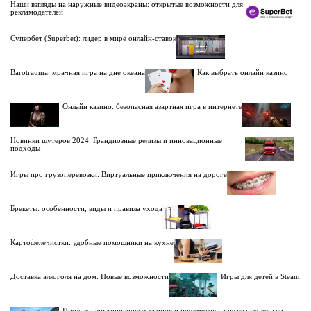
Наши взгляды на наружные видеоэкраны: открытые возможности для
рекламодателей
Супербет (Superbet): лидер в мире онлайн-ставок
Barotrauma: мрачная игра на дне океана
Как выбрать онлайн казино
Онлайн казино: безопасная азартная игра в интернете
Новинки шутеров 2024: Грандиозные релизы и инновационные
подходы
Игры про грузоперевозки: Виртуальные приключения на дороге
Брекеты: особенности, виды и правила ухода
Картофелечистки: удобные помощники на кухне
Доставка алкоголя на дом. Новые возможности
Игры для детей в Steam
Продажа внутриигровых скинов и предметов на реальные деньги