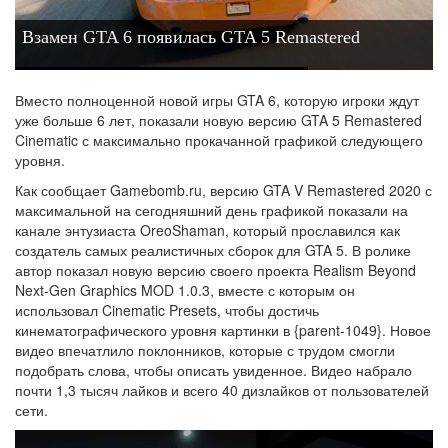
Взамен GTA 6 появилась GTA 5 Remastered
Вместо полноценной новой игры GTA 6, которую игроки ждут
уже больше 6 лет, показали новую версию GTA 5 Remastered
Cinematic с максимально прокачанной графикой следующего
уровня.
Как сообщает Gamebomb.ru, версию GTA V Remastered 2020 с
максимальной на сегодняшний день графикой показали на
канале энтузиаста OreoShaman, который прославился как
создатель самых реалистичных сборок для GTA 5. В ролике
автор показал новую версию своего проекта Realism Beyond
Next-Gen Graphics MOD 1.0.3, вместе с которым он
использовал Cinematic Presets, чтобы достичь
кинематографического уровня картинки в {parent-1049}. Новое
видео впечатлило поклонников, которые с трудом смогли
подобрать слова, чтобы описать увиденное. Видео набрало
почти 1,3 тысяч лайков и всего 40 дизлайков от пользователей
сети.