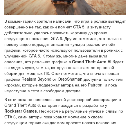
В комментариях зрители написали, что игра в ролике выглядит
совершенно не так, как они помнят GTA 5, и энтузиасту
действительно удалось прокачать картинку до уровня
следующего поколения GTA 6. Другие отметили, что только к
новому видео подходят описания «ультра-реалистичной»
графики, которое часто используют пользователи в роликах с
улучшенной GTA 5. К тому же, многие даже выразили
опасения, что реальная графика в
Grand Theft Auto VI
будет
выглядеть хуже, чем та, которую показывает автор новой
сборки для мощных ПК. Стоит отметить, что впечатляющая
графика Realism Beyond от OreoShaman доступна только тем
игрокам, которые поддержат автора на его Patreon, и пока
недоступна в сети в свободном доступе.
В сети пока не появилось новой достоверной информации о
Grand Theft Auto 6, которая находится в разработке у
Rockstar Games
. Несмотря на регулярные утечки и сливы по
GTA 6, сами авторы пока хранят молчание о своем
следующем горячо ожидаемом проекте нового поколения.