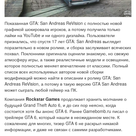
Показанная GTA: San Andreas ReVision с полностью новой
графикой шокировала игроков, а потому получила только
лайки на YouTube и ни одного дизлайка. Пользователи
признались, что спустя 17 лет GTA: San Andreas выглядит
поразительно в новом ролике, и сборка заслуживает всяческих
похвал. Поклонники оригинала оценили знакомую, но свежую
атмосферу игры, а также реалистичные модели и освещение,
которое полностью меняет впечатление от классики. Полный
список всех используемых автором новой сборки
модификаций можно найти в описании к ролику GTA: San
Andreas ReVision, а потому в такую версию GTA San Andreas
может сыграть любой геймер на ПК.
Компания
Rockstar Games
продолжает хранить молчание о
будущей Grand Theft Auto 6, и до сих пор неясно, когда
состоится хотя бы анонс GTA 6. Ранее Gamebomb.ru писал о
трейлере GTA 6, который нашли в неожиданном месте. К
сожалению для многих, тизер GTA 6 не раскрыл никакой
информации, и даже не связан с самими разработчиками.