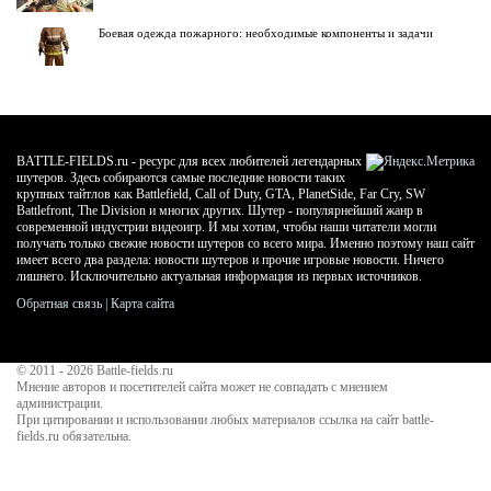
Боевая одежда пожарного: необходимые компоненты и задачи
BATTLE-FIELDS.ru - ресурс для всех любителей легендарных
шутеров. Здесь собираются самые последние новости таких
крупных тайтлов как Battlefield, Call of Duty, GTA, PlanetSide, Far Cry, SW
Battlefront, The Division и многих других. Шутер - популярнейший жанр в
современной индустрии видеоигр. И мы хотим, чтобы наши читатели могли
получать только свежие новости шутеров со всего мира. Именно поэтому наш сайт
имеет всего два раздела: новости шутеров и прочие игровые новости. Ничего
лишнего. Исключительно актуальная информация из первых источников.
Обратная связь
|
Карта сайта
© 2011 - 2026
Battle-fields.ru
Мнение авторов и посетителей сайта может не совпадать с мнением
администрации.
При цитировании и использовании любых материалов ссылка на сайт battle-
fields.ru обязательна.