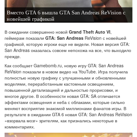
Вместо GTA 6 вышла GTA San Andreas ReVision с
новейшей графикой
В ожидании совершенно новой
Grand Theft Auto VI
,
геймерам показали
GTA: San Andreas
ReVision с новейшей
графикой, которую игроки еще не видели. Новая версия GTA:
San Andreas оказалась совсем непохожа на все, что выходило
прежде.
Как сообщает Gamebomb.ru, новую игру GTA: San Andreas
ReVision показали в новом видео на YouTube. Игра получила
полностью новую графику с улучшенными и обновленными
моделями, переработанным кастомным освещением,
повышенной детализацией и дальностью прорисовки, и
многое другое. В особенности новая GTA: SA отличается
эффектами освещения и неба с облаками, которые сильно
меняют восприятие знакомой миллионами фанатов игры. В
результате в ожидании GTA 6 новая GTA: San Andreas ReVision
«взорвала мозг» зрителям, как признались некоторые в
комментариях.