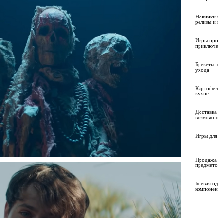
Новинки 
релизы и
Игры про
приключе
Брекеты: 
ухода
Картофел
кухне
Доставка 
возможно
Игры для 
Продажа 
предмето
Боевая о
компонен