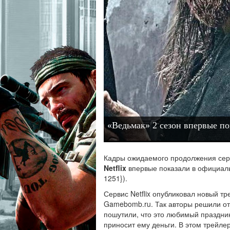
«Ведьмак» 2 сезон впервые по
Кадры ожидаемого продолжения сер
Netflix
впервые показали в официаль
1251}).
Сервис Netflix опубликовал новый т
Gamebomb.ru. Так авторы решили от
пошутили, что это любимый праздник 
приносит ему деньги. В этом трейле