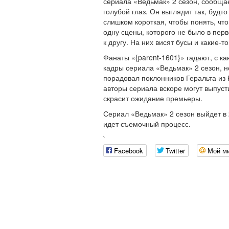
сериала «Ведьмак» 2 сезон, сообща
голубой глаз. Он выглядит так, будто
слишком короткая, чтобы понять, чт
одну сцены, которого не было в перв
к другу. На них висят бусы и какие-т
Фанаты «{parent-1601}» гадают, с к
кадры сериала «Ведьмак» 2 сезон, но
порадовал поклонников Геральта из Р
авторы сериала вскоре могут выпусти
скрасит ожидание премьеры.
Сериал «Ведьмак» 2 сезон выйдет в 20
идет съемочный процесс.
`
Facebook
Twitter
Мой м