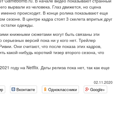
ет Gamebomb.ru. В начале видео показывают странный
 его вырвали из человека. Глаз движется, но сцена
о именно происходит. В конце ролика показывают еще
ом сезоне. В центре кадра стоят 3 скелета впритык друг
о остатки одежды.
акими книжными сюжетами могут быть связаны эти
 серьезных версий пока ни у кого нет. Трейлер
ивии. Они считают, что после показа этих кадров,
ть какой-нибудь короткий тизер второго сезона, что
21 году на Netflix. Даты релиза пока нет, так как еще
02.11.2020
ир
Вконтакте
Одноклассники
Google+