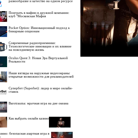
разнообразие и качество на одном ресурсе
Поиграть в мафию в дружной компании:
клуб "Московская Мафия
Pocket Option: Инновационный подход к
бинарным опционам
Современные радиоприемники:
Технологические инновации и их влияние
на повседневную жизнь
Oculus Quest 3: Новая Эра Виртуальной
Реальности
Наши взгляды на наружные видеоэкраны:
открытые возможности для рекламодателей
Супербет (Superbet): лидер в мире онлайн-
ставок
Barotrauma: мрачная игра на дне океана
Как выбрать онлайн казино
зино: безопасная азартная игра в
е