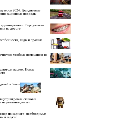
шутеров 2024: Грандиозные
 инновационные подходы
 грузоперевозки: Виртуальные
ния на дороге
особенности, виды и правила
ечистки: удобные помощники на
алкоголя на дом. Новые
сти
детей в Steam
внутриигровых скинов и
в на реальные деньги
дежда пожарного: необходимые
ты и задачи