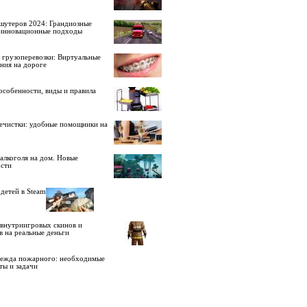
шутеров 2024: Грандиозные
 инновационные подходы
 грузоперевозки: Виртуальные
ния на дороге
особенности, виды и правила
ечистки: удобные помощники на
алкоголя на дом. Новые
сти
детей в Steam
внутриигровых скинов и
в на реальные деньги
дежда пожарного: необходимые
ты и задачи