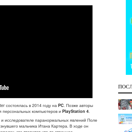
ПОС
ter состоялась в 2014 году на
PC
. Позже авторы
я персональных компьютеров и
PlayStation 4
.
ве и исследователе паранормальных явлений Поле
знувшего мальчика Итана Картера. В ходе он
родок, где творится что-то странное...