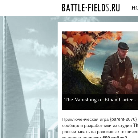
Н
The Vanishing of Ethan Carter 
Приключенческая игра {parent-2070}
сообщили разработчики из студии
Th
рассчитывать на различные техниче
за проект попросят
699 рублей
.