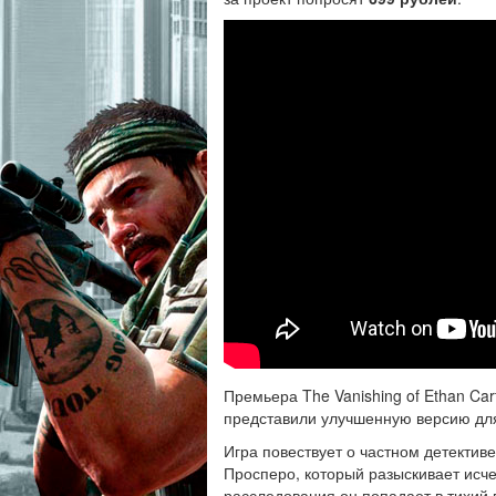
Премьера The Vanishing of Ethan Car
представили улучшенную версию дл
Игра повествует о частном детекти
Просперо, который разыскивает исче
расследования он попадает в тихий го