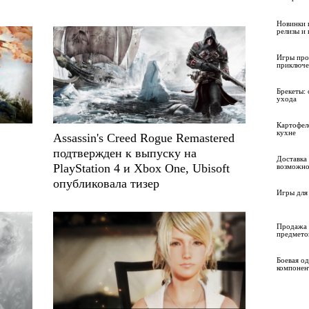
Новинки 
релизы и
Игры про
приключе
Брекеты: 
ухода
Картофел
кухне
Assassin's Creed Rogue Remastered
подтвержден к выпуску на
Доставка 
PlayStation 4 и Xbox One, Ubisoft
возможно
опубликовала тизер
Игры для 
Продажа 
предмето
Боевая о
компонен