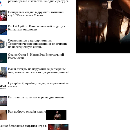
разнообразие и качество на одном ресурсе
Поиграть в мафию в дружной компании:
клуб "Московская Мафия
Pocket Option: Инновационный подход к
бинарным опционам
Современные радиоприемники:
Технологические инновации и их влияние
на повседневную жизнь
Oculus Quest 3: Новая Эра Виртуальной
Реальности
Наши взгляды на наружные видеоэкраны:
открытые возможности для рекламодателей
Супербет (Superbet): лидер в мире онлайн-
ставок
Barotrauma: мрачная игра на дне океана
Как выбрать онлайн казино
зино: безопасная азартная игра в
е