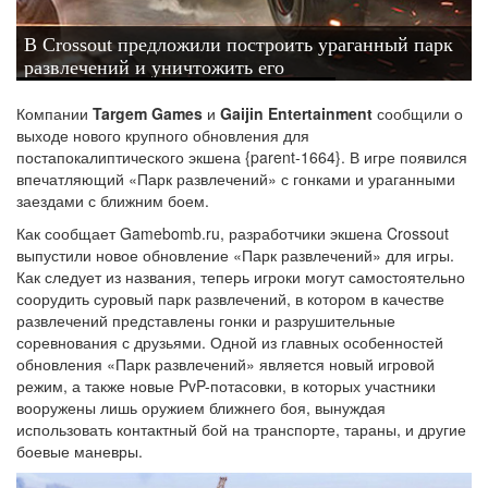
В Crossout предложили построить ураганный парк
развлечений и уничтожить его
Компании
Targem Games
и
Gaijin
Entertainment
сообщили о
выходе нового крупного обновления для
постапокалиптического экшена {parent-1664}. В игре появился
впечатляющий «Парк развлечений» с гонками и ураганными
заездами с ближним боем.
Как сообщает Gamebomb.ru, разработчики экшена Crossout
выпустили новое обновление «Парк развлечений» для игры.
Как следует из названия, теперь игроки могут самостоятельно
соорудить суровый парк развлечений, в котором в качестве
развлечений представлены гонки и разрушительные
соревнования с друзьями. Одной из главных особенностей
обновления «Парк развлечений» является новый игровой
режим, а также новые PvP-потасовки, в которых участники
вооружены лишь оружием ближнего боя, вынуждая
использовать контактный бой на транспорте, тараны, и другие
боевые маневры.