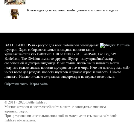
Боевая одежда пожарного: необходимые компоненты и задачи
BATTLE-FIELDS.ru - ресурс для всех любителей легендарных
шутеров. Здесь собираются самые последние новости таких
крупных тайтлов как Battlefield, Call of Duty, GTA, PlanetSide, Far Cry, SW
Battlefront, The Division и многих других. Шутер - популярнейший жанр в
современной индустрии видеоигр. И мы хотим, чтобы наши читатели могли
получать только свежие новости шутеров со всего мира. Именно поэтому наш сайт
имеет всего два раздела: новости шутеров и прочие игровые новости. Ничего
лишнего. Исключительно актуальная информация из первых источников.
Обратная связь
|
Карта сайта
© 2011 - 2026
Battle-fields.ru
Мнение авторов и посетителей сайта может не совпадать с мнением
администрации.
При цитировании и использовании любых материалов ссылка на сайт battle-
fields.ru обязательна.