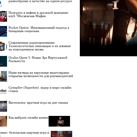
разнообразие и качество на одном ресурсе
Поиграть в мафию в дружной компании:
клуб "Московская Мафия
Pocket Option: Инновационный подход к
бинарным опционам
Современные радиоприемники:
Технологические инновации и их влияние
на повседневную жизнь
Oculus Quest 3: Новая Эра Виртуальной
Реальности
Наши взгляды на наружные видеоэкраны:
открытые возможности для рекламодателей
Супербет (Superbet): лидер в мире онлайн-
ставок
Barotrauma: мрачная игра на дне океана
Как выбрать онлайн казино
зино: безопасная азартная игра в
е