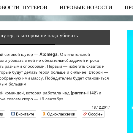
ОВОСТИ ШУТЕРОВ
ИГРОВЫЕ НОВОСТИ
ПР
шутер, в котором не надо убивать
ый сетевой шутер —
Atomega
. Отличительной
кого убивать в ней не обязательно: задачей игрока
ть разными способами. Первый — избегать схваток и
торые будут делать героя больше и сильнее. Второй —
 собранную ими массу. Победителем будет становиться
амым большим.
й командой, которая работала над
{parent-1142}
и
уже совсем скоро — 19 сентября.
18.12.2017
ир
Вконтакте
Одноклассники
Google+