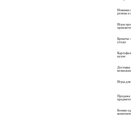
Новинки 
релизы и
Игры про
приключе
Брекеты: 
ухода
Картофел
кухне
Доставка 
возможно
Игры для 
Продажа 
предмето
Боевая о
компонен