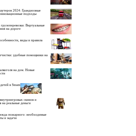
шутеров 2024: Грандиозные
 инновационные подходы
 грузоперевозки: Виртуальные
ния на дороге
особенности, виды и правила
ечистки: удобные помощники на
алкоголя на дом. Новые
сти
детей в Steam
внутриигровых скинов и
в на реальные деньги
дежда пожарного: необходимые
ты и задачи