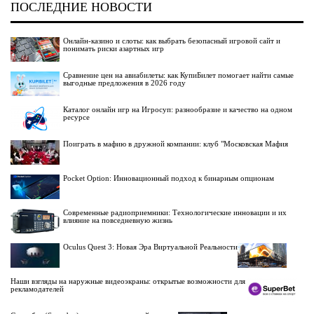
ПОСЛЕДНИЕ НОВОСТИ
Онлайн-казино и слоты: как выбрать безопасный игровой сайт и
понимать риски азартных игр
Сравнение цен на авиабилеты: как КупиБилет помогает найти самые
выгодные предложения в 2026 году
Каталог онлайн игр на Игросуп: разнообразие и качество на одном
ресурсе
Поиграть в мафию в дружной компании: клуб "Московская Мафия
Pocket Option: Инновационный подход к бинарным опционам
Современные радиоприемники: Технологические инновации и их
влияние на повседневную жизнь
Oculus Quest 3: Новая Эра Виртуальной Реальности
Наши взгляды на наружные видеоэкраны: открытые возможности для
рекламодателей