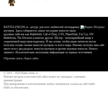
BATTLE-FIELDS.ru - ресурс для всех любителей легендарных
шутеров. Здесь собираются самые последние новости таких
крупных тайтлов как Battlefield, Call of Duty, GTA, PlanetSide, Far Cry, SW
Battlefront, The Division и многих других. Шутер - популярнейший жанр в
современной индустрии видеоигр. И мы хотим, чтобы наши читатели могли
получать только свежие новости шутеров со всего мира. Именно поэтому наш сайт
имеет всего два раздела: новости шутеров и прочие игровые новости. Ничего
лишнего. Исключительно актуальная информация из первых источников.
Обратная связь
|
Карта сайта
© 2011 - 2026
Battle-fields.ru
Мнение авторов и посетителей сайта может не совпадать с мнением
администрации.
При цитировании и использовании любых материалов ссылка на сайт battle-
fields.ru обязательна.