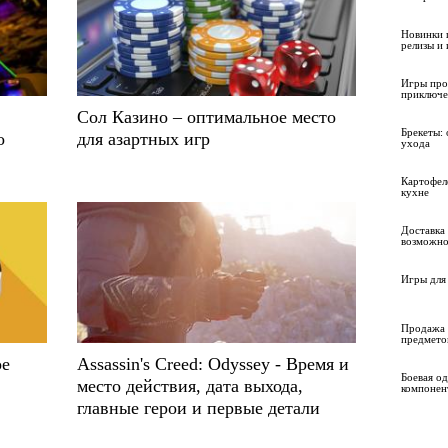
Новинки 
релизы и
Игры про
приключе
Сол Казино – оптимальное место
Брекеты: 
о
для азартных игр
ухода
Картофел
кухне
Доставка 
возможно
Игры для 
Продажа 
предмето
ое
Assassin's Creed: Odyssey - Время и
Боевая о
место действия, дата выхода,
компонен
главные герои и первые детали