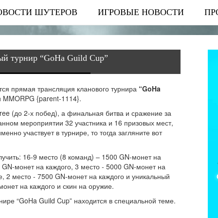
ОВОСТИ ШУТЕРОВ
ИГРОВЫЕ НОВОСТИ
ПР
вый турнир “GoHa Guild Cup”
ется прямая трансляция кланового турнира
“GoHa
и MMORPG {parent-1114}.
ree (до 2-х побед), а финальная битва и сражение за
в данном мероприятии 32 участника и 16 призовых мест,
 именно участвует в турнире, то тогда загляните вот
лучить: 16-9 место (8 команд) – 1500 GN-монет на
0 GN-монет на каждого, 3 место - 5000 GN-монет на
е, 2 место - 7500 GN-монет на каждого и уникальный
монет на каждого и скин на оружие.
ире “GoHa Guild Cup” находится в специальной теме.