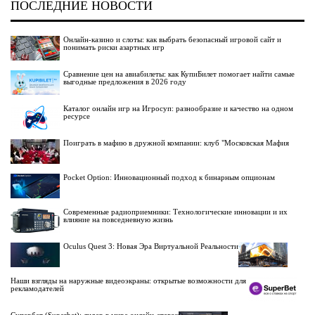
ПОСЛЕДНИЕ НОВОСТИ
Онлайн-казино и слоты: как выбрать безопасный игровой сайт и
понимать риски азартных игр
Сравнение цен на авиабилеты: как КупиБилет помогает найти самые
выгодные предложения в 2026 году
Каталог онлайн игр на Игросуп: разнообразие и качество на одном
ресурсе
Поиграть в мафию в дружной компании: клуб "Московская Мафия
Pocket Option: Инновационный подход к бинарным опционам
Современные радиоприемники: Технологические инновации и их
влияние на повседневную жизнь
Oculus Quest 3: Новая Эра Виртуальной Реальности
Наши взгляды на наружные видеоэкраны: открытые возможности для
рекламодателей
Супербет (Superbet): лидер в мире онлайн-ставок