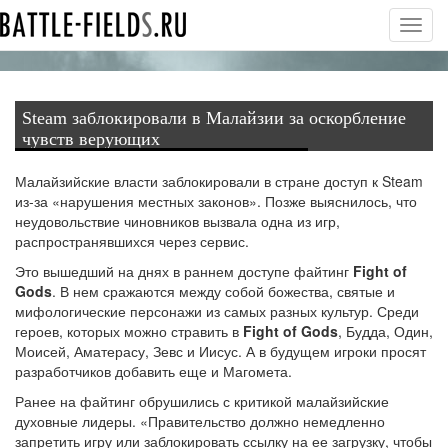
Toggl
navig
Steam заблокировали в Малайзии за оскорбление
чувств верующих
Малайзийские власти заблокировали в стране доступ к Steam
из-за «нарушения местных законов». Позже выяснилось, что
неудовольствие чиновников вызвала одна из игр,
распространявшихся через сервис.
Это вышедший на днях в раннем доступе файтинг
Fight of
Gods
. В нем сражаются между собой божества, святые и
мифологические персонажи из самых разных культур. Среди
героев, которых можно стравить в
Fight of Gods
, Будда, Один,
Моисей, Аматерасу, Зевс и Иисус. А в будущем игроки просят
разработчиков добавить еще и Магомета.
Ранее на файтинг обрушились с критикой малайзийские
духовные лидеры. «Правительство должно немедленно
запретить игру или заблокировать ссылку на ее загрузку, чтобы