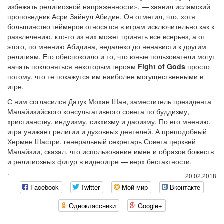
избежать религиозной напряженности», — заявил исламский
проповедник Асри Зайнул Абидин. Он отметил, что, хотя
большинство геймеров относятся в играм исключительно как к
развлечению, кто-то из них может принять все всерьез, а от
этого, по мнению Абидина, недалеко до ненависти к другим
религиям. Его обеспокоило и то, что юные пользователи могут
начать поклоняться некоторым героям
Fight of Gods
просто
потому, что те покажутся им наиболее могущественными в
игре.
С ним согласился Датук Мохан Шан, заместитель президента
Малайизийского консультативного совета по буддизму,
христианству, индуизму, сикхизму и даоизму. По его мнению,
игра унижает религии и духовных деятелей. А преподобный
Хермен Шастри, генеральный секретарь Совета церквей
Малайзии, сказал, что использование имен и образов божеств
и религиозных фигур в видеоигре — верх бестактности.
`
20.02.2018
Facebook
Twitter
Мой мир
Вконтакте
Одноклассники
Google+