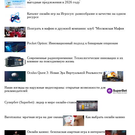
выгодные предложения в 2026 году
Каталог онлайн игр на Игросуп: разнообразие и качество на одном
ресурсе
Поиграть в мафию в дружной компании: клуб "Московская Мафия
Pocket Option: Инновационный подход к бинарным опционам
Современные радиоприемники: Технологические инновации и их
влияние на повседневную жизнь
Oculus Quest 3: Новая Эра Виртуальной Реальности
Наши взгляды на наружные видеоэкраны: открытые возможности для
рекламодателей
Супербет (Superbet): лидер в мире онлайн-ставок
Barotrauma: мрачная игра на дне океана
Как выбрать онлайн казино
Онлайн казино: безопасная азартная игра в интернете