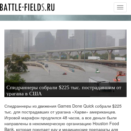
Toggl
navig
Спидраннеры собрали $225 тыс. пострадавшим от
урагана в США
Спидраннеры из движения Games Done Quick собрали $225
тыс. для пострадавших от урагана «Харви» американцев.
Игровой марафон продлился 48 часов, а все деньги были
направлены в некоммерческую организацию Houston Food
Bank, которая покупает еду и медицинские препараты для