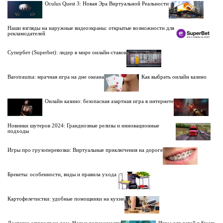
Oculus Quest 3: Новая Эра Виртуальной Реальности
Наши взгляды на наружные видеоэкраны: открытые возможности для
рекламодателей
Супербет (Superbet): лидер в мире онлайн-ставок
Barotrauma: мрачная игра на дне океана
Как выбрать онлайн казино
Онлайн казино: безопасная азартная игра в интернете
Новинки шутеров 2024: Грандиозные релизы и инновационные
подходы
Игры про грузоперевозки: Виртуальные приключения на дороге
Брекеты: особенности, виды и правила ухода
Картофелечистки: удобные помощники на кухне
Доставка алкоголя на дом. Новые возможности
Игры для детей в Steam