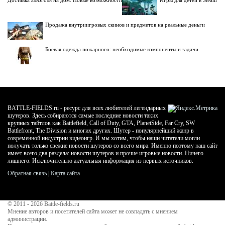
Продажа внутриигровых скинов и предметов на реальные деньги
Боевая одежда пожарного: необходимые компоненты и задачи
BATTLE-FIELDS.ru - ресурс для всех любителей легендарных
шутеров. Здесь собираются самые последние новости таких
крупных тайтлов как Battlefield, Call of Duty, GTA, PlanetSide, Far Cry, SW
Battlefront, The Division и многих других. Шутер - популярнейший жанр в
современной индустрии видеоигр. И мы хотим, чтобы наши читатели могли
получать только свежие новости шутеров со всего мира. Именно поэтому наш сайт
имеет всего два раздела: новости шутеров и прочие игровые новости. Ничего
лишнего. Исключительно актуальная информация из первых источников.
Обратная связь
|
Карта сайта
© 2011 - 2026
Battle-fields.ru
Мнение авторов и посетителей сайта может не совпадать с мнением
администрации.