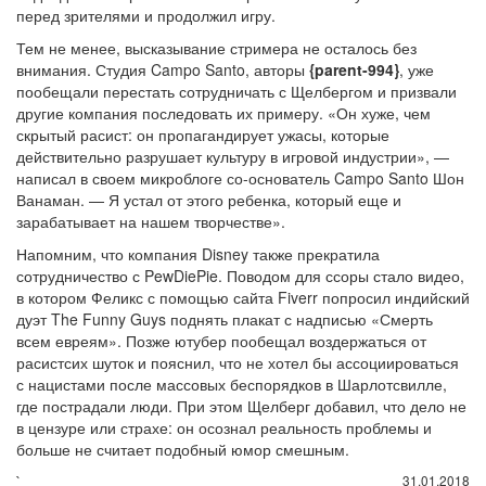
перед зрителями и продолжил игру.
Тем не менее, высказывание стримера не осталось без
внимания. Студия Campo Santo, авторы
{parent-994}
, уже
пообещали перестать сотрудничать с Щелбергом и призвали
другие компания последовать их примеру. «Он хуже, чем
скрытый расист: он пропагандирует ужасы, которые
действительно разрушает культуру в игровой индустрии», —
написал в своем микроблоге со-основатель Campo Santo Шон
Ванаман. — Я устал от этого ребенка, который еще и
зарабатывает на нашем творчестве».
Напомним, что компания Disney также прекратила
сотрудничество с PewDiePie. Поводом для ссоры стало видео,
в котором Феликс с помощью сайта Fiverr попросил индийский
дуэт The Funny Guys поднять плакат с надписью «Смерть
всем евреям». Позже ютубер пообещал воздержаться от
расистсих шуток и пояснил, что не хотел бы ассоциироваться
с нацистами после массовых беспорядков в Шарлотсвилле,
где пострадали люди. При этом Щелберг добавил, что дело не
в цензуре или страхе: он осознал реальность проблемы и
больше не считает подобный юмор смешным.
`
31.01.2018