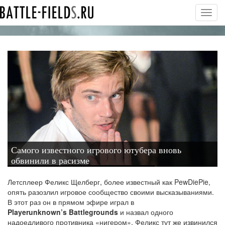
Toggl
navig
Самого известного игрового ютубера вновь
обвинили в расизме
Летсплеер Феликс Щелберг, более известный как PewDiePie,
опять разозлил игровое сообщество своими высказываниями.
В этот раз он в прямом эфире играл в
Playerunknown’s Battlegrounds
и назвал одного
надоедливого противника «нигером». Феликс тут же извинился