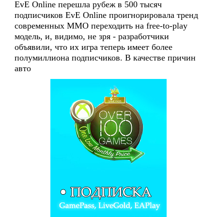
EvE Online перешла рубеж в 500 тысяч
подписчиков EvE Online проигнорировала тренд
современных ММО переходить на free-to-play
модель, и, видимо, не зря - разработчики
объявили, что их игра теперь имеет более
полумиллиона подписчиков. В качестве причин
авто