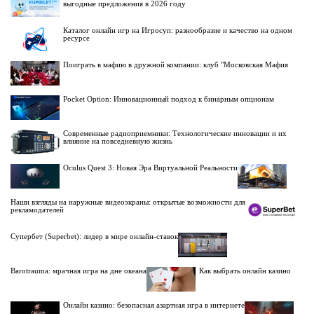
выгодные предложения в 2026 году
Каталог онлайн игр на Игросуп: разнообразие и качество на одном
ресурсе
Поиграть в мафию в дружной компании: клуб "Московская Мафия
Pocket Option: Инновационный подход к бинарным опционам
Современные радиоприемники: Технологические инновации и их
влияние на повседневную жизнь
Oculus Quest 3: Новая Эра Виртуальной Реальности
Наши взгляды на наружные видеоэкраны: открытые возможности для
рекламодателей
Супербет (Superbet): лидер в мире онлайн-ставок
Barotrauma: мрачная игра на дне океана
Как выбрать онлайн казино
Онлайн казино: безопасная азартная игра в интернете