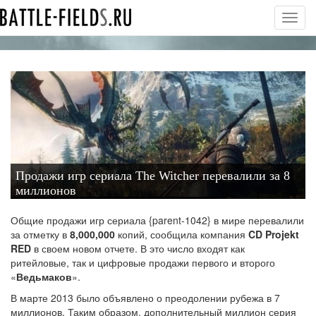
Toggl
navig
Продажи игр сериала The Witcher перевалили за 8
миллионов
Общие продажи игр сериала {parent-1042} в мире перевалили
за отметку в
8,000,000
копий, сообщила компания
CD Projekt
RED
в своем новом отчете. В это число входят как
ритейловые, так и цифровые продажи первого и второго
«
Ведьмаков
»
.
В марте 2013 было объявлено о преодолении рубежа в 7
миллионов. Таким образом, дополнительный миллион серия