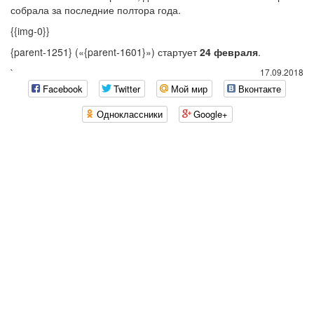
собрала за последние полтора года.
{{img-0}}
{parent-1251} (
«{parent-1601}»
) стартует
24 февраля
.
`
17.09.2018
Facebook
Twitter
Мой мир
Вконтакте
Одноклассники
Google+